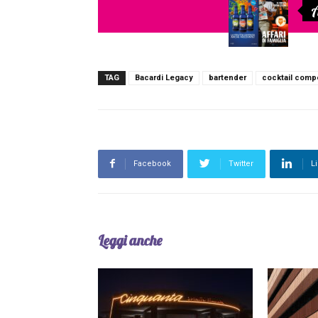
A
TAG
Bacardi Legacy
bartender
cocktail compe
Facebook
Twitter
L
Leggi anche