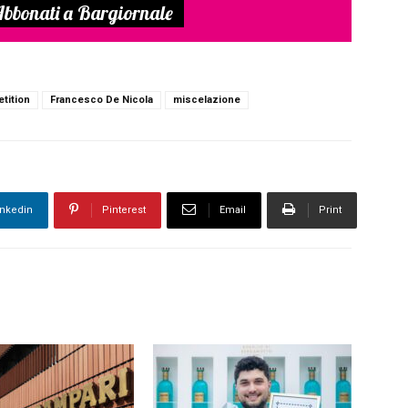
bbonati a Bargiornale
tition
Francesco De Nicola
miscelazione
inkedin
Pinterest
Email
Print