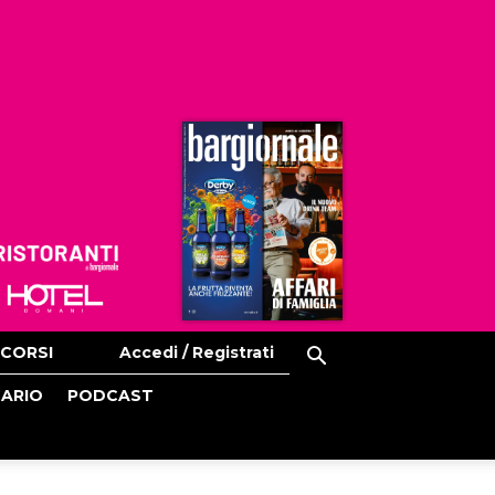
Ristoranti
Hoteldomani
CORSI
Accedi / Registrati
CARIO
PODCAST