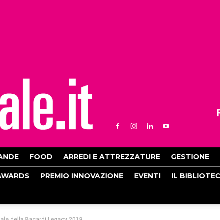
ANDE
FOOD
ARREDI E ATTREZZATURE
GESTIONE
AWARDS
PREMIO INNOVAZIONE
EVENTI
IL BIBLIOTE
nale della Bacardi Legacy 2019