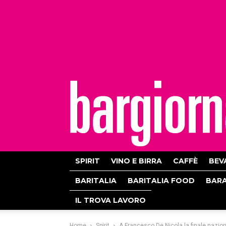
bargiornale
SPIRIT
VINO E BIRRA
CAFFÈ
BEV
BARITALIA
BARITALIA FOOD
BAR
IL TROVA LAVORO
Home
Spirit
A Francesco De Nicola la finale nazio