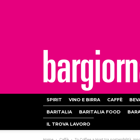
bargiornale
SPIRIT
VINO E BIRRA
CAFFÈ
BEV
BARITALIA
BARITALIA FOOD
BAR
IL TROVA LAVORO
Home
Caffè
To Coffee a Host tra sostenibilità, inn