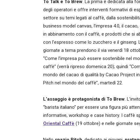
To Talk e To Brew
. La prima è dedicata alla f
degli operatori e offre interventi formativi di esp
settore su temi legati al caffè, dalla sostenibilit
business model canvas, l’impresa 4.0, il cacao, g
in abbinamento con il caffè, e prodotti che si 
con l’espresso come lo zucchero e il ginseng. 
giornate a tema prendono il via venerdì 18 otto
“Come l’impresa può essere sostenibile nel mo
caffè” (verrà ripreso domenica 20); quindi “Come
mondo del cacao di qualità by Cacao Project inc
Pitch nel mondo del caffè”, martedì 22.
L’assaggio è protagonista di To Brew
. L’invi
“barista italiano” per essere una figura più att
informative, workshop e case history. I caffè s
Oriental Caffè
(19 ottobre) e nelle giornate se
Nello
spazio Pitch
, dedicato ai giovani,
protag