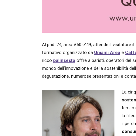
Al pad. 24, area V50-Z49, attende il visitatore i
formativo organizzato da
Umami Area
e
Caff
ricco
palinsesto
offre a baristi, operatori del
mondo dell’innovazione e della sostenibilità della
degustazione, numerose presentazioni e contami
La cinq
sosteni
temi mo
la fili
il perc
consum