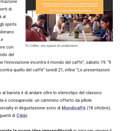
ormazione
erti di
à al
li spirits
abbinano
Le
To Coffee, uno spazio di condivisione
bre con
ndo del
 l’innovazione incontra il mondo del caffè”, sabato 19; “Il
ontra quello del caffè” lunedì 21, infine “Le presentazioni
to al barista è di andare oltre lo stereotipo del classico
enta e consapevole: un cammino offerto da pillole
pecialty in degustazione sono di
Mondicaffè
(18 ottobre),
guenti di
Cibbì
.
oniste le nuove idee imprenditoriali
in gara per vincere il