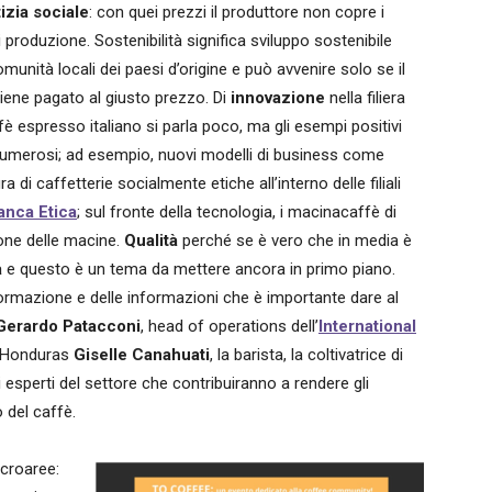
tizia sociale
: con quei prezzi il produttore non copre i
i produzione. Sostenibilità significa sviluppo sostenibile
omunità locali dei paesi d’origine e può avvenire solo se il
iene pagato al giusto prezzo. Di
innovazione
nella filiera
fè espresso italiano si parla poco, ma gli esempi positivi
umerosi; ad esempio, nuovi modelli di business come
ura di caffetterie socialmente etiche all’interno delle filiali
anca Etica
; sul fronte della tecnologia, i macinacaffè di
ione delle macine.
Qualit
à
perché se è vero che in media è
a
e questo è un tema da mettere ancora in primo piano.
formazione e delle informazioni che è importante dare al
Gerardo Patacconi
, head of operations dell’
International
ll’Honduras
Giselle Canahuati
, la barista, la coltivatrice di
i esperti del settore che contribuiranno a rendere gli
 del caffè.
acroaree: