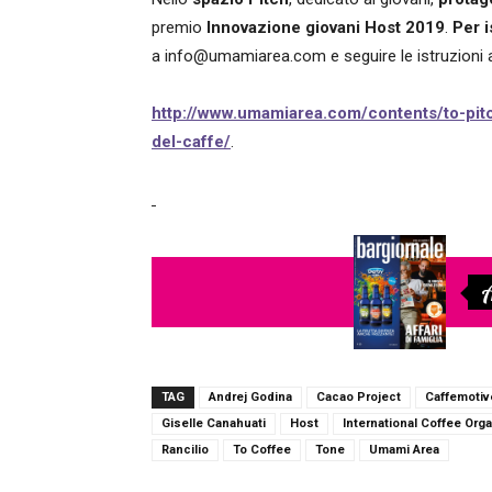
premio
Innovazione giovani Host 2019
.
Per i
a info@umamiarea.com e seguire le istruzioni al
http://www.umamiarea.com/contents/to-pitc
del-caffe/
.
A
TAG
Andrej Godina
Cacao Project
Caffemotiv
Giselle Canahuati
Host
International Coffee Org
Rancilio
To Coffee
Tone
Umami Area