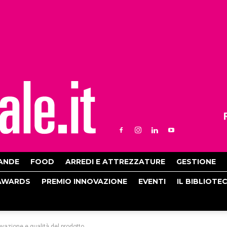
ANDE
FOOD
ARREDI E ATTREZZATURE
GESTIONE
AWARDS
PREMIO INNOVAZIONE
EVENTI
IL BIBLIOTE
ovazione e qualità del prodotto