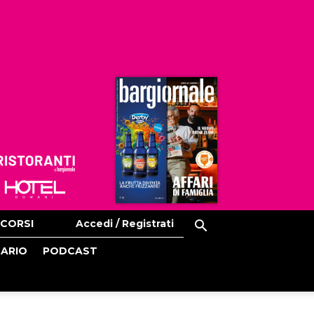
Ristoranti
Hoteldomani
CORSI
Accedi / Registrati
CARIO
PODCAST