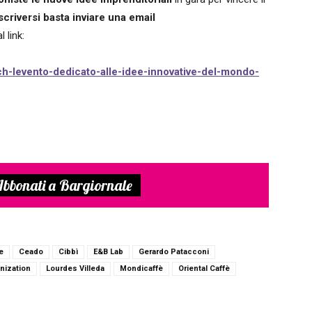
scriversi
basta
inviare una email
 link:
h-levento-dedicato-alle-idee-innovative-del-mondo-
bbonati a Bargiornale
e
Ceado
Cibbì
E&B Lab
Gerardo Patacconi
anization
Lourdes Villeda
Mondicaffè
Oriental Caffè