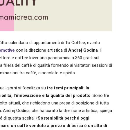
l fitto calendario di appuntamenti di To Coffee, evento
emotive
con la direzione artistica di
Andrej Godina
. il
 settore e coffee lover una panoramica a 360 gradi sul
 filiera del caffè di qualità fornendo ai visitatori sessioni di
nazioni tra caffè, cioccolato e spirits.
ue-giorni si focalizza su
tre
temi principali: la
bilit
à, l
’innovazione e la qualit
à
del prodotto
. Sono tre
lto attuali, che richiedono una presa di posizione di tutta
era; Andrej Godina, che ha curato la direzione artistica, spiega
hé di questa scelta. «
Sostenibilit
à
perch
é
oggi
are un caffè venduto a prezzo di borsa è un atto di