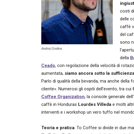
ingius
costi d
delle c
caffè v
del caf
sono n
Andrej Godina
l’apert
della
B
Ceado
, con regolazione della velocità di rotaz
aumentata,
siamo ancora sotto la sufficienz
Parlo di qualità della bevanda, ma anche della 
cliente». Numerosi gli ospiti dell’evento, tra cui
Coffee Organization
, la console generale de
caffè in Honduras
Lourdes Villeda
e molti altr
interventi e i workshop un vero tuffo nel mondo
Teoria e pratica
. To Coffee si divide in due m