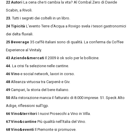
22 Autori
La cena che ti cambia la vita? Al Combal.Zero di Davide
Scabin, a Rivoli.
23.
Tutti i segreti dei coltelli in un libro.
24 Tipicità
L’evento Terre d’Acqua a Rovigo svela i tesori gastronomici
dei delta fluviali.
25 Beverage
35 caffè italiani sono di qualità. La conferma da Coffee
Experience al Vinitaly.
43 Aziende&mercati
Il 2009 è ok solo per le bollicine.
44.
La crisi fa selezione nelle cantine.
46 Vino
e social network, lavori in corso.
48
Alleanza virtuosa tra Carpenè e Giv.
49
Campari, la storia del bere italiano.
50
Alla ristorazione manca il fatturato di 8.000 imprese. 51. Speck Alto
Adige, riflessioni sull’Igp.
66 Vino&territori
I nuovi Prosecchi a Vino in Villa.
67 Vino&cantine
Più qualità nell’Italia del Vino.
68 Vino&eventi
Il Piemonte si promuove.