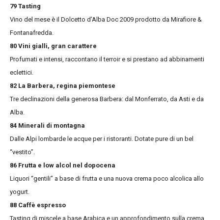
79 Tasting
Vino del mese è il Dolcetto d’Alba Doc 2009 prodotto da Mirafiore &
Fontanafredda.
80 Vini gialli, gran carattere
Profumati e intensi, raccontano il terroir e si prestano ad abbinamenti
eclettici.
82 La Barbera, regina piemontese
Tre declinazioni della generosa Barbera: dal Monferrato, da Asti e da
Alba.
84 Minerali di montagna
Dalle Alpi lombarde le acque per i ristoranti. Dotate pure di un bel
“vestito”.
86 Frutta e low alcol nel dopocena
Liquori “gentili” a base di frutta e una nuova crema poco alcolica allo
yogurt.
88 Caffè espresso
Tasting di miscele a base Arabica e un approfondimento sulla crema