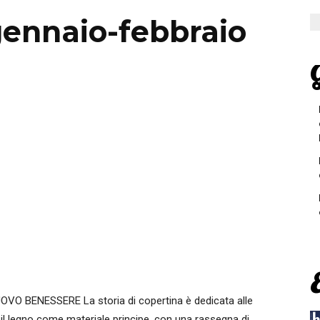
gennaio-febbraio
G
VO BENESSERE La storia di copertina è dedicata alle
no il legno come materiale principe, con una rassegna di