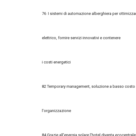
76
I sistemi di automazione alberghiera per ottimizza
elettrico, fornire servizi innovativi e contenere
i costi energetici
82 Temporary management, soluzione a basso costo p
l'organizzazione
84 Grazie all'energia solare l'hotel diventa ecocentrale