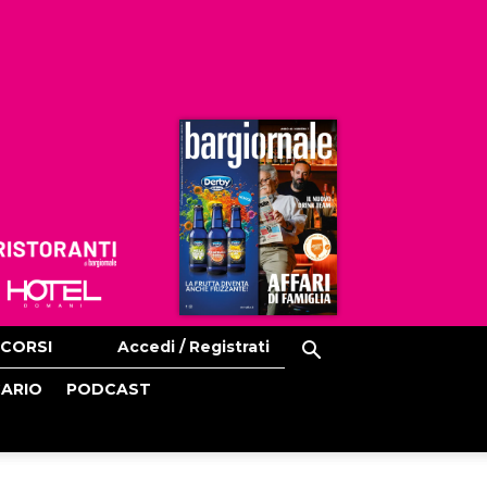
Ristoranti
Hoteldomani
CORSI
Accedi / Registrati
CARIO
PODCAST