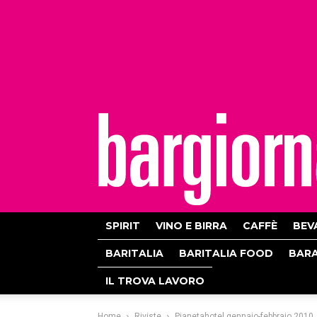
bargiornale
SPIRIT
VINO E BIRRA
CAFFÈ
BEV
BARITALIA
BARITALIA FOOD
BAR
IL TROVA LAVORO
Home
Riviste
Pianetahotel gennaio-febbraio 2010