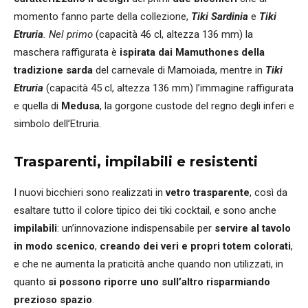
momento fanno parte della collezione,
Tiki Sardinia
e
Tiki
Etruria
. Nel primo
(capacità 46 cl, altezza 136 mm) la
maschera raffigurata è
ispirata dai Mamuthones della
tradizione sarda
del carnevale di Mamoiada, mentre in
Tiki
Etruria
(capacità 45 cl, altezza 136 mm) l’immagine raffigurata
e quella di
Medusa
, la gorgone custode del regno degli inferi e
simbolo dell’Etruria.
Trasparenti, impilabili e resistenti
I nuovi bicchieri sono realizzati in
vetro trasparente
, così da
esaltare tutto il colore tipico dei tiki cocktail, e sono anche
impilabili
: un’innovazione indispensabile per
servire al tavolo
in modo scenico
,
creando dei veri e propri totem colorati
,
e che ne aumenta la praticità anche quando non utilizzati, in
quanto
si possono riporre uno sull’altro risparmiando
prezioso spazio
.