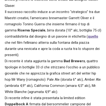
Glaser.
Il successo raccolto induce a un incontro "strategico" tra due
Maestri creativi, l'americano brewmaster Garrett Oliver e il
romagnolo Tonino Guerra che insieme firmano il top di
gamma
Riserva Speciale
, birra dorata (10° alc, bottiglia 75 cl)
contraddistinta dal disegno di un pavone in etichetta (
quello
che nel film felliniano atterra sulla fontana della piazza
durante una nevicata e apre la coda a ruota tra lo stupore dei
presenti).
Di recente è stata aggiunta la gamma
Bad Brewers
, quattro
tipologie in bottiglie 33 cl che strizzano l'occhio a un pubblico
giovanile che ne apprezza la grafica street art del writer hip
hop Mr Wany (romagnolo): Pale Ale (dorata 6° alc), Amber Ale
(ambrata 4,9° alc), California Common (amara 4,5° alc), Mr.
White Blanche (agrumata 4,9° alc).
Di recente infine è stata presentata la limited edition
Doppelbock A
firmata dal biersommelier campione del