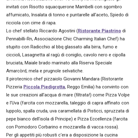
invitati con Risotto squacquerone Mambelli con sgombro
affumicato, Insalata di tonno e puntarelle all'aceto, Spiedo di
ricciola con cime di rapa.
Lo chef stellato Riccardo Agostini (
Ristorante Piastrino
di
Pennabilli-Rn, Associazione Chic Charming Italian Chef) ha
stupito con Radicchio al bbq glassato alla birra, fumo e
ciccioli, Lasagnetta al ragù di coniglio, cavolo nero e cipolla
bruciata, Maiale brado marinato alla Riserva Speciale
Amarcòrd, mela e prugnole selvatiche.
Il pirotecnico chef pizzaiolo Giovanni Mandara (Ristorante
Pizzeria
Piccola Piedigrotta
, Reggo Emilia) ha convinto con
le sue creazioni all'acqua di mare (filtrata!) come Pizza Volpe
e l'Uva (farcita con mozzarella, taleggio di capra affinato con
luppolo, spalla cruda, uva caramellata di Pisticci, spruzzata di
pepe bianco dell'isola di Principe) e Pizza Eccellenza (farcita
con Pomodoro Corbarino e mozzarella di vacca rossa).
Per gli appetiti più robusti c'era a disposizione la cucina