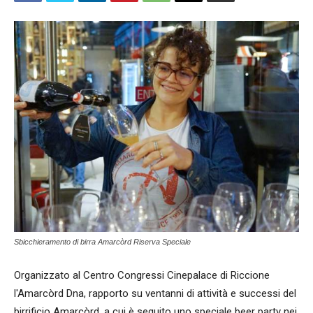
Sbicchieramento di birra Amarcòrd Riserva Speciale
Organizzato al Centro Congressi Cinepalace di Riccione
l'Amarcòrd Dna, rapporto su ventanni di attività e successi del
birrificio Amarcòrd, a cui è seguito uno speciale beer party nei