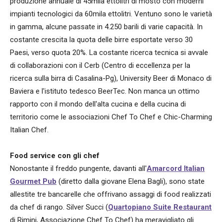
produzione annuale di 45mila ettolitri di mosto con moderni
impianti tecnologici da 60mila ettolitri. Ventuno sono le varietà
in gamma, alcune passate in 4.250 barili di varie capacità. In
costante crescita la quota delle birre esportate verso 30
Paesi, verso quota 20%. La costante ricerca tecnica si avvale
di collaborazioni con il Cerb (Centro di eccellenza per la
ricerca sulla birra di Casalina-Pg), University Beer di Monaco di
Baviera e l'istituto tedesco BeerTec. Non manca un ottimo
rapporto con il mondo dell'alta cucina e della cucina di
territorio come le associazioni Chef To Chef e Chic-Charming
Italian Chef.
Food service con gli chef
Nonostante il freddo pungente, davanti all'
Amarcord Italian
Gourmet Pub
(diretto dalla giovane Elena Bagli), sono state
allestite tre bancarelle che offrivano assaggi di food realizzati
da chef di rango. Silver Succi (
Quartopiano Suite Restaurant
di Rimini, Associazione Chef To Chef) ha meravigliato gli