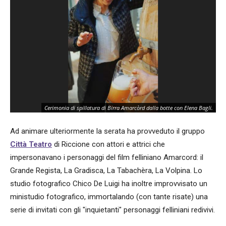
Cerimonia di spillatura di Birra Amarcòrd dalla botte con Elena Bagli.
Ad animare ulteriormente la serata ha provveduto il gruppo
Città Teatro
di Riccione con attori e attrici che
impersonavano i personaggi del film felliniano Amarcord: il
Grande Regista, La Gradisca, La Tabachèra, La Volpina. Lo
studio fotografico Chico De Luigi ha inoltre improvvisato un
ministudio fotografico, immortalando (con tante risate) una
serie di invitati con gli "inquietanti" personaggi felliniani redivivi.