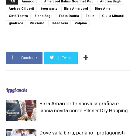
TAG
Amarcord
Amarcòrd Italian Gourmet Pub
Andrea Bagli
Andrea Ciliberti
beer party
Birra Amarcord
Birre Ama
Città Teatro
Elena Bagli
Fabio Dauria
Fellini
Giulia Minardi
gradisca
Riccione
Tabachèra
Volpina
Facebook
Twitter
Leggi anche
Birra Amarcord rinnova la grafica e
lancia novità come Pilsner Dry Hopping
Dove va la birra, parlano i protagonisti