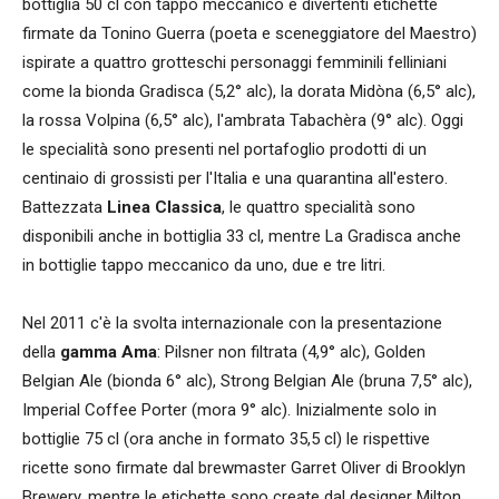
bottiglia 50 cl con tappo meccanico e divertenti etichette
firmate da Tonino Guerra (poeta e sceneggiatore del Maestro)
ispirate a quattro grotteschi personaggi femminili felliniani
come la bionda Gradisca (5,2° alc), la dorata Midòna (6,5° alc),
la rossa Volpina (6,5° alc), l'ambrata Tabachèra (9° alc). Oggi
le specialità sono presenti nel portafoglio prodotti di un
centinaio di grossisti per l'Italia e una quarantina all'estero.
Battezzata
Linea Classica
, le quattro specialità sono
disponibili anche in bottiglia 33 cl, mentre La Gradisca anche
in bottiglie tappo meccanico da uno, due e tre litri.
Nel 2011 c'è la svolta internazionale con la presentazione
della
gamma Ama
: Pilsner non filtrata (4,9° alc), Golden
Belgian Ale (bionda 6° alc), Strong Belgian Ale (bruna 7,5° alc),
Imperial Coffee Porter (mora 9° alc). Inizialmente solo in
bottiglie 75 cl (ora anche in formato 35,5 cl) le rispettive
ricette sono firmate dal brewmaster Garret Oliver di Brooklyn
Brewery, mentre le etichette sono create dal designer Milton