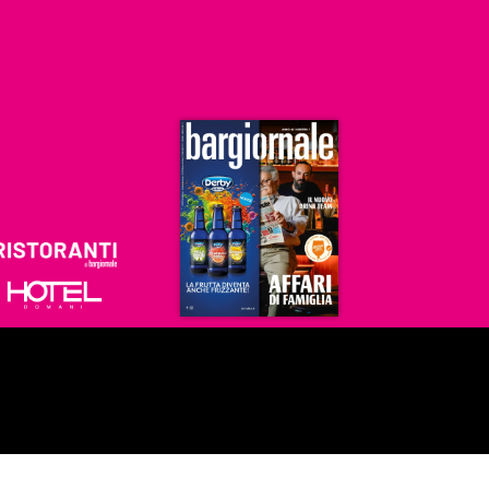
Ristoranti
Hoteldomani