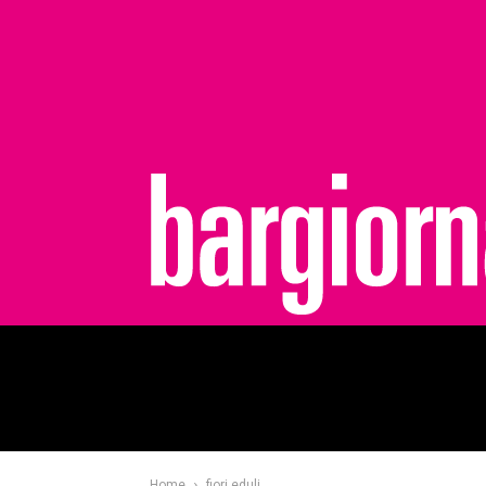
bargiornale
Home
fiori eduli