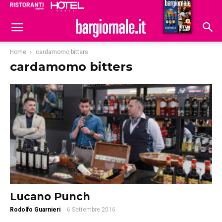
Ristoranti
Hoteldomani
Home
cardamomo bitters
cardamomo bitters
Lucano Punch
Rodolfo Guarnieri
-
6 Settembre 2016