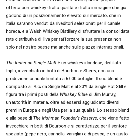
offerta con whiskey di alta qualità e di alta immagine che già
godono di un posizionamento elevato sul mercato, che in
Italia saranno venduti da riveditori selezionati per il canale
horeca, e a Walsh Whiskey Distillery di sfruttare la consolidata
rete distributiva di Illva per rafforzare la sua presenza non
solo nel nostro paese ma anche sulle piazze internazionali.
The Irishman Single Malt
è un whiskey irlandese, distillato
triplo, invecchiato in botti di Bourbon e Sherry, con una
produzione annuale limitata a 6.000 bottiglie. Il suo blend è
composto al 70% da Single Malt e al 30% da Single Pot Still e
figura tra i primi posti della
Whiskey Bible
di Jim Murray,
un'autorità in materia, oltre ad essersi aggiudicato diversi
premi in Europa e negli Usa per la sua qualità. Lo stesso blend
è alla base di
The Irishman Founder’s Reserve
, che viene fatto
invecchiare in botti di Bourbon e si caratterizza per il sentore
speziato (pepe nero, cannella, vaniglia) e di pesca, e un gusto