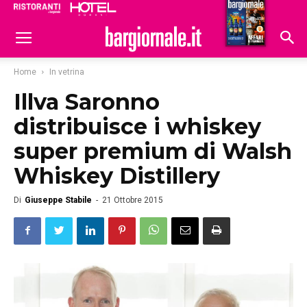
Ristoranti
Hoteldomani
Home
In vetrina
Illva Saronno
distribuisce i whiskey
super premium di Walsh
Whiskey Distillery
Di
Giuseppe Stabile
-
21 Ottobre 2015