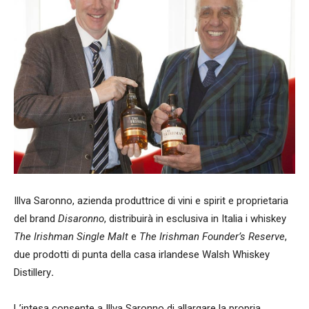
Illva Saronno, azienda produttrice di vini e spirit e proprietaria
del brand
Disaronno
, distribuirà in esclusiva in Italia i whiskey
The Irishman Single Malt
e
The Irishman Founder’s Reserve
,
due prodotti di punta della casa irlandese Walsh Whiskey
Distillery
.
L’intesa consente a Illva Saronno di allargare la propria