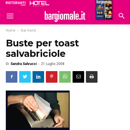
Ristoranti
Hoteldomani
Home
Bar trend
Buste per toast
salvabriciole
Di
Sandra Salvucci
-
21 Luglio 2008