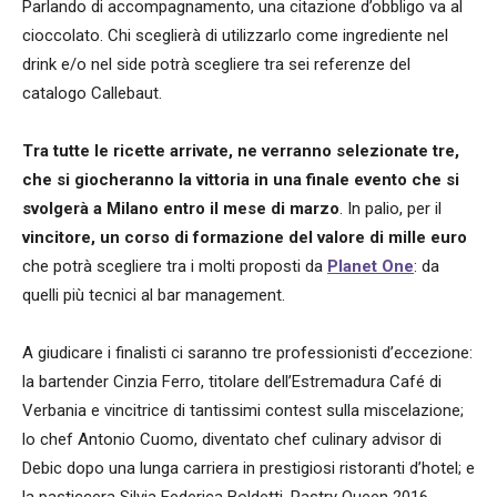
Parlando di accompagnamento, una citazione d’obbligo va al
cioccolato. Chi sceglierà di utilizzarlo come ingrediente nel
drink e/o nel side potrà scegliere tra sei referenze del
catalogo Callebaut.
Tra tutte le ricette arrivate, ne verranno selezionate tre,
che si giocheranno la vittoria in una finale evento che si
svolgerà a Milano entro il mese di marzo
. In palio, per il
vincitore, un corso di formazione del valore di mille euro
che potrà scegliere tra i molti proposti da
Planet One
: da
quelli più tecnici al bar management.
A giudicare i finalisti ci saranno tre professionisti d’eccezione:
la bartender Cinzia Ferro, titolare dell’Estremadura Café di
Verbania e vincitrice di tantissimi contest sulla miscelazione;
lo chef Antonio Cuomo, diventato chef culinary advisor di
Debic dopo una lunga carriera in prestigiosi ristoranti d’hotel; e
la pasticcera Silvia Federica Boldetti, Pastry Queen 2016,