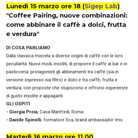
Lunedì 15 marzo ore 18 (
Sigep Lab
)
"
Coffee Pairing, nuove combinazioni:
come
abbinare il caffè a dolci, frutta
e verdura
"
DI COSA PARLIAMO
Dalla classica miscela a diverse origini di caffè con le loro
peculiarità. Nuovi modi, insoliti, di proporre il caffè al bar e in
pasticceria: protagonisti gli abbinamenti tra caffè (sia in
versione espresso sia filtro) e dolci e tra caffè, frutta e
verdura, con proposte che stupiscono e offrono esperienze
di gusto insolite e appaganti
GLI OSPITI
- Giorgia Proia
, Casa Manfredi, Roma
- Davide Spinelli
, formatore Sca, brand ambassador Ims
Martedì 16 marzo ore 11.00