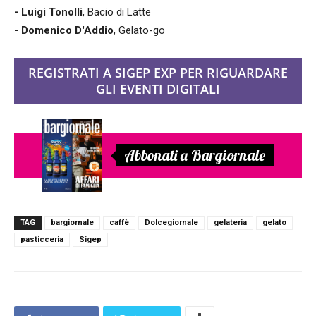
- Luigi Tonolli
, Bacio di Latte
- Domenico D'Addio
, Gelato-go
REGISTRATI A SIGEP EXP PER RIGUARDARE
GLI EVENTI DIGITALI
Abbonati a Bargiornale
TAG
bargiornale
caffè
Dolcegiornale
gelateria
gelato
pasticceria
Sigep