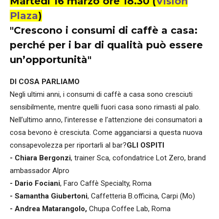
Martedì 16 marzo ore 18.30 (
Vision
Plaza
)
"Crescono i consumi di caffè a casa:
perché per i bar di qualità può essere
un’opportunità"
DI COSA PARLIAMO
Negli ultimi anni, i consumi di caffè a casa sono cresciuti
sensibilmente, mentre quelli fuori casa sono rimasti al palo.
Nell’ultimo anno, l’interesse e l’attenzione dei consumatori a
cosa bevono è cresciuta. Come agganciarsi a questa nuova
consapevolezza per riportarli al bar?
GLI OSPITI
- Chiara Bergonzi
, trainer Sca, cofondatrice Lot Zero, brand
ambassador Alpro
- Dario Fociani
, Faro Caffè Specialty, Roma
- Samantha Giubertoni
, Caffetteria B.officina, Carpi (Mo)
- Andrea Matarangolo,
Chupa Coffee Lab, Roma