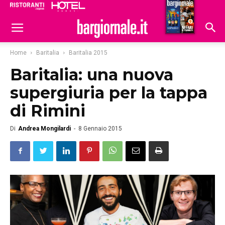
Ristoranti
Hoteldomani
Home
Baritalia
Baritalia 2015
Baritalia: una nuova
supergiuria per la tappa
di Rimini
Di
Andrea Mongilardi
-
8 Gennaio 2015