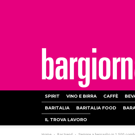
bargiornale
SPIRIT
VINO E BIRRA
CAFFÈ
BEV
BARITALIA
BARITALIA FOOD
BAR
IL TROVA LAVORO
Home
Bar trend
Sempre a bersaglio in 1.500 comb