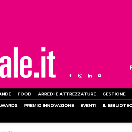
ANDE
FOOD
ARREDI E ATTREZZATURE
GESTIONE
AWARDS
PREMIO INNOVAZIONE
EVENTI
IL BIBLIOTE
inazioni