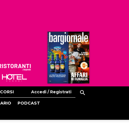
Ristoranti
Hoteldomani
CORSI
Accedi / Registrati
CARIO
PODCAST