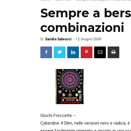
Sempre a bersa
combinazioni
Di
Sandra Salvucci
-
12 Giugno 2008
Giochi Freccette –
Cyberdine 4 Slim, nelle versioni nero e radica, è 
essere facilmente ripiegato e riposto in una sca