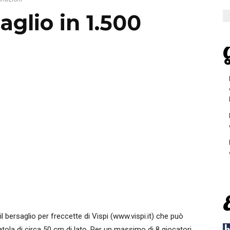
glio in 1.500
G
il bersaglio per freccette di Vispi (www.vispi.it) che può
tola di circa 50 cm di lato. Per un massimo di 8 giocatori