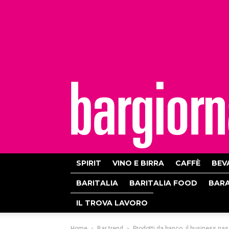
bargiornale
SPIRIT
VINO E BIRRA
CAFFÈ
BEV
BARITALIA
BARITALIA FOOD
BAR
IL TROVA LAVORO
Home
Bar trend
Prodotti da banco, il business nas