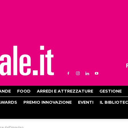
ANDE
FOOD
ARREDI E ATTREZZATURE
GESTIONE
AWARDS
PREMIO INNOVAZIONE
EVENTI
IL BIBLIOTE
ce dall’impulso