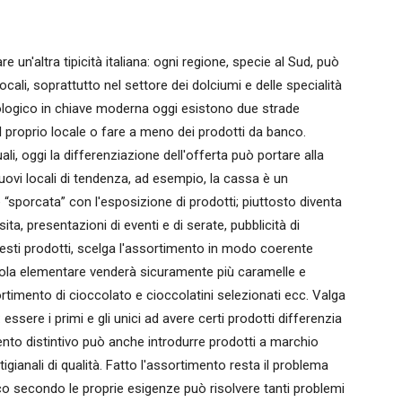
 un'altra tipicità italiana: ogni regione, specie al Sud, può
ocali, soprattutto nel settore dei dolciumi e delle specialità
ologico in chiave moderna oggi esistono due strade
proprio locale o fare a meno dei prodotti da banco.
li, oggi la differenziazione dell'offerta può portare alla
uovi locali di tendenza, ad esempio, la cassa è un
sporcata” con l'esposizione di prodotti; piuttosto diventa
ta, presentazioni di eventi e di serate, pubblicità di
esti prodotti, scelga l'assortimento in modo coerente
scuola elementare venderà sicuramente più caramelle e
timento di cioccolato e cioccolatini selezionati ecc. Valga
 essere i primi e gli unici ad avere certi prodotti differenzia
nto distintivo può anche introdurre prodotti a marchio
tigianali di qualità. Fatto l'assortimento resta il problema
nco secondo le proprie esigenze può risolvere tanti problemi