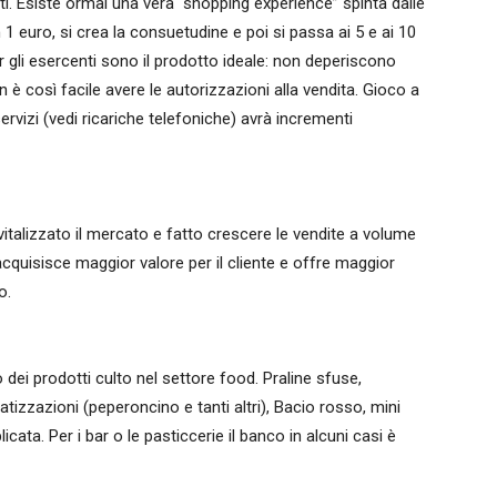
lti. Esiste ormai una vera “shopping experience” spinta dalle
n 1 euro, si crea la consuetudine e poi si passa ai 5 e ai 10
er gli esercenti sono il prodotto ideale: non deperiscono
 è così facile avere le autorizzazioni alla vendita. Gioco a
rvizi (vedi ricariche telefoniche) avrà incrementi
vitalizzato il mercato e fatto crescere le vendite a volume
acquisisce maggior valore per il cliente e offre maggior
o.
dei prodotti culto nel settore food. Praline sfuse,
izzazioni (peperoncino e tanti altri), Bacio rosso, mini
licata. Per i bar o le pasticcerie il banco in alcuni casi è