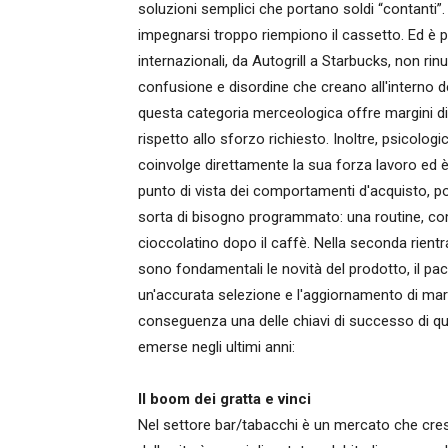
soluzioni semplici che portano soldi “contanti”.
impegnarsi troppo riempiono il cassetto. Ed è 
internazionali, da Autogrill a Starbucks, non ri
confusione e disordine che creano all'interno de
questa categoria merceologica offre margini d
rispetto allo sforzo richiesto. Inoltre, psicolog
coinvolge direttamente la sua forza lavoro ed è 
punto di vista dei comportamenti d'acquisto, po
sorta di bisogno programmato: una routine, com
cioccolatino dopo il caffè. Nella seconda rientr
sono fondamentali le novità del prodotto, il pack
un'accurata selezione e l'aggiornamento di marc
conseguenza una delle chiavi di successo di qu
emerse negli ultimi anni:
Il boom dei gratta e vinci
Nel settore bar/tabacchi è un mercato che cresce