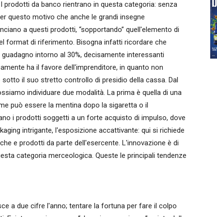
 I prodotti da banco rientrano in questa categoria: senza
per questo motivo che anche le grandi insegne
nunciano a questi prodotti, “sopportando” quell'elemento di
l format di riferimento. Bisogna infatti ricordare che
i guadagno intorno al 30%, decisamente interessanti
icamente ha il favore dell'imprenditore, in quanto non
sotto il suo stretto controllo di presidio della cassa. Dal
ssiamo individuare due modalità. La prima è quella di una
e può essere la mentina dopo la sigaretta o il
ano i prodotti soggetti a un forte acquisto di impulso, dove
aging intrigante, l'esposizione accattivante: qui si richiede
he e prodotti da parte dell'esercente. L'innovazione è di
esta categoria merceologica. Queste le principali tendenze
 a due cifre l'anno; tentare la fortuna per fare il colpo