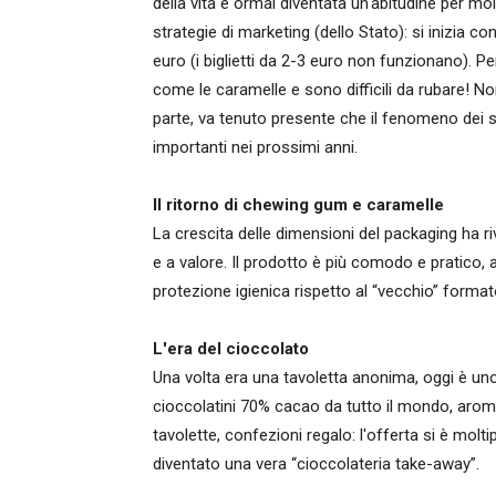
della vita è ormai diventata un'abitudine per mo
strategie di marketing (dello Stato): si inizia co
euro (i biglietti da 2-3 euro non funzionano). P
come le caramelle e sono difficili da rubare! Non
parte, va tenuto presente che il fenomeno dei se
importanti nei prossimi anni.
Il ritorno di chewing gum e caramelle
La crescita delle dimensioni del packaging ha ri
e a valore. Il prodotto è più comodo e pratico, 
protezione igienica rispetto al “vecchio” format
L'era del cioccolato
Una volta era una tavoletta anonima, oggi è uno 
cioccolatini 70% cacao da tutto il mondo, aromat
tavolette, confezioni regalo: l'offerta si è moltip
diventato una vera “cioccolateria take-away”.