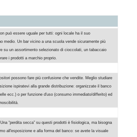
n può essere uguale per tutti: ogni locale ha il suo
rino medio. Un bar vicino a una scuola vende sicuramente più
e su un assortimento selezionato di cioccolati, un tabaccaio
re i prodotti a marchio proprio.
positori possono fare più confusione che vendite. Meglio studiare
sizione ispiratevi alla grande distribuzione: organizzate il banco
elle ecc.) o per funzione d'uso (consumo immediato/differito) ed
noscibilità.
o.Una “perdita secca” su questi prodotti è fisiologica, ma bisogna
amo all'esposizione e alla forma del banco: se avete la visuale