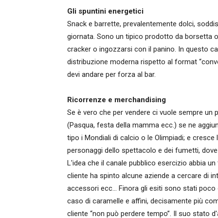
Gli spuntini energetici
Snack e barrette, prevalentemente dolci, soddi
giornata. Sono un tipico prodotto da borsetta o 
cracker o ingozzarsi con il panino. In questo ca
distribuzione moderna rispetto al format “conven
devi andare per forza al bar.
Ricorrenze e merchandising
Se è vero che per vendere ci vuole sempre un pr
(Pasqua, festa della mamma ecc.) se ne aggiungo
tipo i Mondiali di calcio o le Olimpiadi; e cresce l
personaggi dello spettacolo e dei fumetti, dov
L'idea che il canale pubblico esercizio abbia un t
cliente ha spinto alcune aziende a cercare di intr
accessori ecc… Finora gli esiti sono stati poco 
caso di caramelle e affini, decisamente più compl
cliente “non può perdere tempo”. Il suo stato 