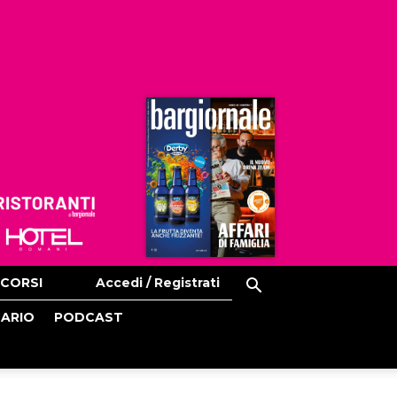
Ristoranti
Hoteldomani
CORSI
Accedi / Registrati
CARIO
PODCAST