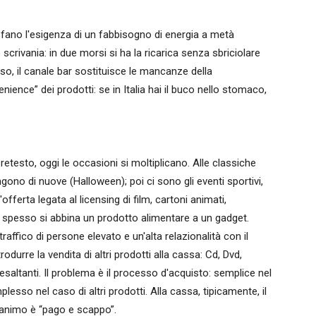
sfano l'esigenza di un fabbisogno di energia a metà
scrivania: in due morsi si ha la ricarica senza sbriciolare
so, il canale bar sostituisce le mancanze della
ience” dei prodotti: se in Italia hai il buco nello stomaco,
etesto, oggi le occasioni si moltiplicano. Alle classiche
no di nuove (Halloween); poi ci sono gli eventi sportivi,
'offerta legata al licensing di film, cartoni animati,
e spesso si abbina un prodotto alimentare a un gadget.
raffico di persone elevato e un'alta relazionalità con il
odurre la vendita di altri prodotti alla cassa: Cd, Dvd,
esaltanti. Il problema è il processo d'acquisto: semplice nel
esso nel caso di altri prodotti. Alla cassa, tipicamente, il
d'animo è “pago e scappo”.