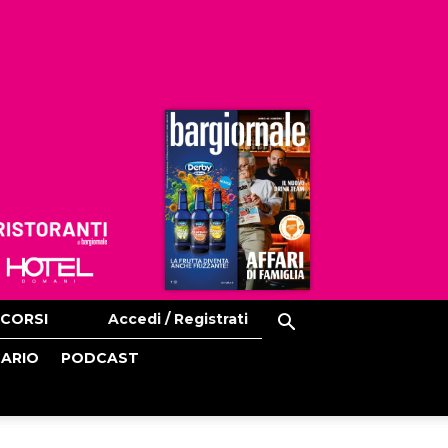
Ristoranti
Hoteldomani
CORSI
Accedi / Registrati
CARIO
PODCAST