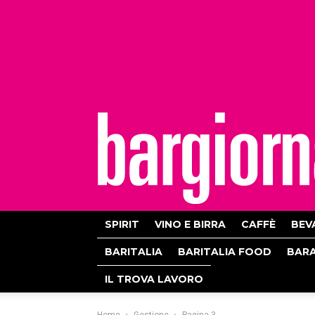
bargiornale
SPIRIT
VINO E BIRRA
CAFFÈ
BEV
BARITALIA
BARITALIA FOOD
BAR
IL TROVA LAVORO