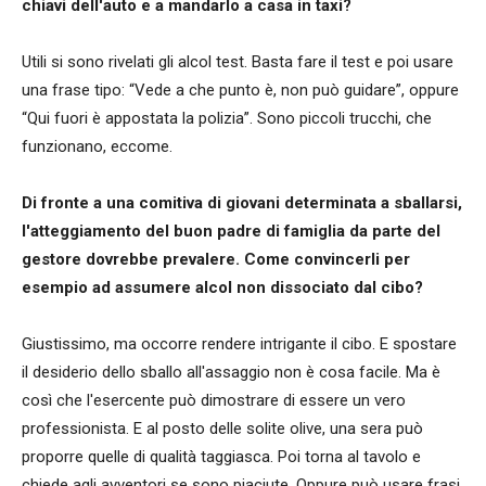
chiavi dell'auto e a mandarlo a casa in taxi?
Utili si sono rivelati gli alcol test. Basta fare il test e poi usare
una frase tipo: “Vede a che punto è, non può guidare”, oppure
“Qui fuori è appostata la polizia”. Sono piccoli trucchi, che
funzionano, eccome.
Di fronte a una comitiva di giovani determinata a sballarsi,
l'atteggiamento del buon padre di famiglia da parte del
gestore dovrebbe prevalere. Come convincerli per
esempio ad assumere alcol non dissociato dal cibo?
Giustissimo, ma occorre rendere intrigante il cibo. E spostare
il desiderio dello sballo all'assaggio non è cosa facile. Ma è
così che l'esercente può dimostrare di essere un vero
professionista. E al posto delle solite olive, una sera può
proporre quelle di qualità taggiasca. Poi torna al tavolo e
chiede agli avventori se sono piaciute. Oppure può usare frasi