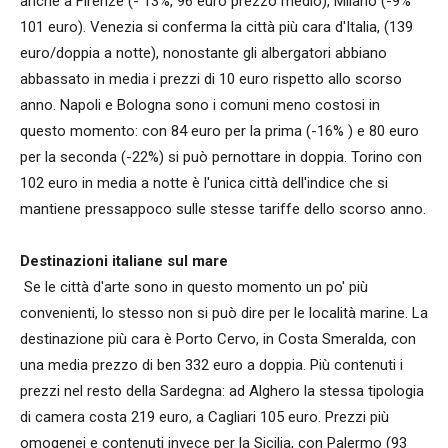
anche a Firenze (- 13%, 96 euro prezzo medio), Milano (-9%
101 euro). Venezia si conferma la città più cara d'Italia, (139
euro/doppia a notte), nonostante gli albergatori abbiano
abbassato in media i prezzi di 10 euro rispetto allo scorso
anno. Napoli e Bologna sono i comuni meno costosi in
questo momento: con 84 euro per la prima (-16% ) e 80 euro
per la seconda (-22%) si può pernottare in doppia. Torino con
102 euro in media a notte è l'unica città dell'indice che si
mantiene pressappoco sulle stesse tariffe dello scorso anno.
Destinazioni italiane sul mare
Se le città d'arte sono in questo momento un po' più
convenienti, lo stesso non si può dire per le località marine. La
destinazione più cara è Porto Cervo, in Costa Smeralda, con
una media prezzo di ben 332 euro a doppia. Più contenuti i
prezzi nel resto della Sardegna: ad Alghero la stessa tipologia
di camera costa 219 euro, a Cagliari 105 euro. Prezzi più
omogenei e contenuti invece per la Sicilia, con Palermo (93