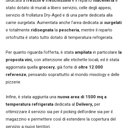
dedicata a
freschi e freschissimi
e il reparto
macelleria
è
stato dotato di murali a libero servizio, celle degli appesi,
servizio di frollatura Dry-Aged e di una parte dedicata alla
carne surgelata. Aumentata anche l’area dedicata ai
surgelati
e totalmente
ridisegnata
la
pescheria
, mentre il reparto
ortofrutta è stato tutto dotato di temperatura refrigerata.
Per quanto riguarda l’offerta, è stata
ampliata
in particolare
la
proposta vini,
con attenzione alle etichette locali, ed è stata
aggiornata quella
grocery
, già forte di
oltre 12.000
referenze
, pensando soprattutto al mondo mixology e delle
pizzerie.
Infine, è stata aggiunta una
nuova area di 1500 mq a
temperatura refrigerata
dedicata al
Delivery,
per
ottimizzare il servizio sia per il picking dell’ordine sia per il
magazzino e permettere così di estendere la copertura del
servizio a nuovi territori.