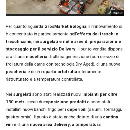
default
Per quanto riguarda
GrosMarket
Bologna
, il rinnovamento si
è concentrato in particolarmente nell’
offerta dei freschi e
freschissimi
, nei
surgelati e nelle aree di preparazione e
stoccaggio per il servizio Delivery
. Il punto vendita dispone
ora di una
macelleria
di ultima generazione (con servizio di
frollatura della carne con tecnologia Dry Aged), di una nuova
pescheria
e di un
reparto ortofrutta
interamente
ristrutturato e a temperatura controllata.
Nei
surgelati
sono stati realizzati nuovi
impianti per oltre
130 metri
lineari di
esposizione prodotti
e sono stati
installati nuovi banchi frigo per i
deperibili
(salumi, formaggi,
gastronomia). Il punto è stato anche dotato di una
cantina
vini
e di una
nuova
area
Delivery,
a temperatura