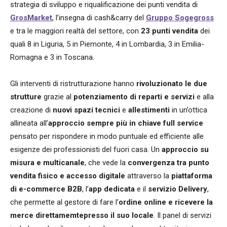
strategia di sviluppo e riqualificazione dei punti vendita di
GrosMarket
, l’insegna di cash&carry del
Gruppo Sogegross
e tra le maggiori realtà del settore, con
23 punti vendita
dei
quali 8 in Liguria, 5 in Piemonte, 4 in Lombardia, 3 in Emilia-
Romagna e 3 in Toscana.
Gli interventi di ristrutturazione hanno
rivoluzionato le due
strutture
grazie al
potenziamento di reparti e servizi
e alla
creazione di
nuovi spazi tecnici
e
allestimenti
in un’ottica
allineata all’
approccio sempre più in chiave full service
pensato per rispondere in modo puntuale ed efficiente alle
esigenze dei professionisti del fuori casa. Un
approccio su
misura e multicanale
, che vede la
convergenza tra punto
vendita fisico e accesso digitale
attraverso la
piattaforma
di e-commerce B2B
, l’
app dedicata
e il
servizio Delivery
,
che permette al gestore di fare l’
ordine online e ricevere la
merce direttamemtepresso il suo locale
. Il panel di servizi