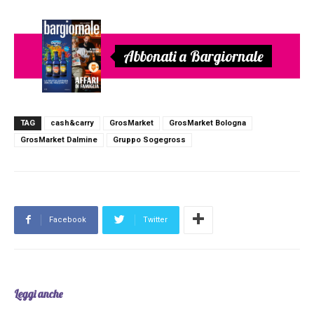
Abbonati a Bargiornale
TAG
cash&carry
GrosMarket
GrosMarket Bologna
GrosMarket Dalmine
Gruppo Sogegross
Facebook
Twitter
Leggi anche