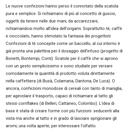
Le nuove confezioni hanno perso il connotato della scatola
pura e semplice. Si richiamano di più al concetto di guscio,
oggetti da tenere nelle due mani, da accarezzare,
richiamandosi molto all'idea dell'origami. Soprattutto tè, caffè
e cioccolato, hanno stimolato la fantasia dei progettisti.
Confezioni di tè concepite come un baccello, al cui interno è
già pronta una palettina per il dosaggio dell'infuso (progetto di
Bonetti, Bontempi, Conti). Scatole per il caffè che si aprono
con un gesto semplicissimo e sono studiate per versare
comodamente la quantità di prodotto voluta direttamente
nella caffettiera (di Busà, Colamaria, Dantona, De Luca). O
ancora, confezioni monodose di cereali con tanto di maniglia,
per agevolare il trasporto, capaci di richiamare al tatto gli
stessi cornflakes (di Belleri, Cattaneo, Colombo). L'idea di
base è stata di creare forme con più funzioni: seducenti alla
vista ma anche al tatto e in grado di lasciare sprigionare gli
aromi, una volta aperte, per interessare l'olfatto.