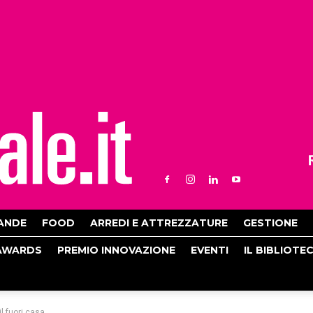
ANDE
FOOD
ARREDI E ATTREZZATURE
GESTIONE
AWARDS
PREMIO INNOVAZIONE
EVENTI
IL BIBLIOTE
l fuori casa