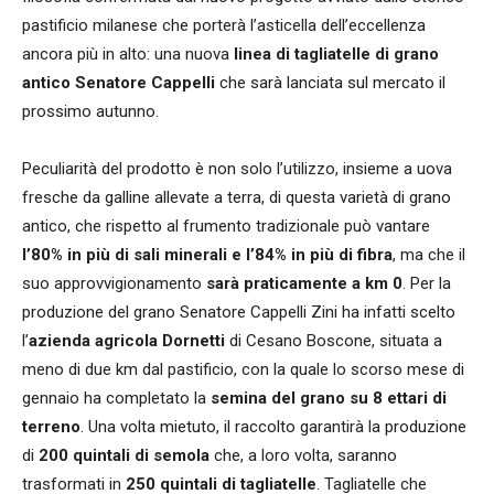
pastificio milanese che porterà l’asticella dell’eccellenza
ancora più in alto: una nuova
linea di tagliatelle di grano
antico Senatore Cappelli
che sarà lanciata sul mercato il
prossimo autunno.
Peculiarità del prodotto è non solo l’utilizzo, insieme a uova
fresche da galline allevate a terra, di questa varietà di grano
antico, che rispetto al frumento tradizionale può vantare
l’80% in più di sali minerali e l’84% in più di fibra
, ma che il
suo approvvigionamento
sarà praticamente a km 0
. Per la
produzione del grano Senatore Cappelli Zini ha infatti scelto
l’
azienda agricola Dornetti
di Cesano Boscone, situata a
meno di due km dal pastificio, con la quale lo scorso mese di
gennaio ha completato la
semina del grano su 8 ettari di
terreno
. Una volta mietuto, il raccolto garantirà la produzione
di
200 quintali di semola
che, a loro volta, saranno
trasformati in
250 quintali di tagliatelle
. Tagliatelle che