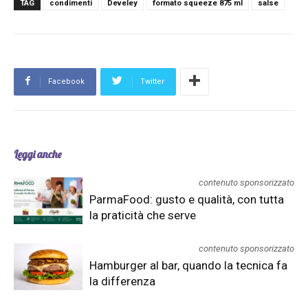
TAG
condimenti
Develey
formato squeeze 875 ml
salse
Facebook
Twitter
Leggi anche
contenuto sponsorizzato
ParmaFood: gusto e qualità, con tutta
la praticità che serve
contenuto sponsorizzato
Hamburger al bar, quando la tecnica fa
la differenza