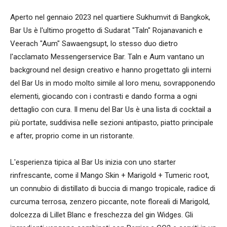
Aperto nel gennaio 2023 nel quartiere Sukhumvit di Bangkok,
Bar Us è l'ultimo progetto di Sudarat "Taln" Rojanavanich e
Veerach "Aum" Sawaengsupt, lo stesso duo dietro
l'acclamato Messengerservice Bar. Taln e Aum vantano un
background nel design creativo e hanno progettato gli interni
del Bar Us in modo molto simile al loro menu, sovrapponendo
elementi, giocando con i contrasti e dando forma a ogni
dettaglio con cura. Il menu del Bar Us è una lista di cocktail a
più portate, suddivisa nelle sezioni antipasto, piatto principale
e after, proprio come in un ristorante.
L'esperienza tipica al Bar Us inizia con uno starter
rinfrescante, come il Mango Skin + Marigold + Tumeric root,
un connubio di distillato di buccia di mango tropicale, radice di
curcuma terrosa, zenzero piccante, note floreali di Marigold,
dolcezza di Lillet Blanc e freschezza del gin Widges. Gli