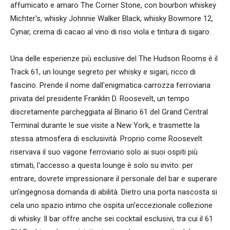
affumicato e amaro The Corner Stone, con bourbon whiskey
Michter's, whisky Johnnie Walker Black, whisky Bowmore 12,
Cynar, crema di cacao al vino di riso viola e tintura di sigaro.
Una delle esperienze più esclusive del The Hudson Rooms è il
Track 61, un lounge segreto per whisky e sigari, ricco di
fascino. Prende il nome dall'enigmatica carrozza ferroviaria
privata del presidente Franklin D. Roosevelt, un tempo
discretamente parcheggiata al Binario 61 del Grand Central
Terminal durante le sue visite a New York, e trasmette la
stessa atmosfera di esclusività. Proprio come Roosevelt
riservava il suo vagone ferroviario solo ai suoi ospiti più
stimati, l'accesso a questa lounge è solo su invito: per
entrare, dovrete impressionare il personale del bar e superare
un'ingegnosa domanda di abilità. Dietro una porta nascosta si
cela uno spazio intimo che ospita un'eccezionale collezione
di whisky. Il bar offre anche sei cocktail esclusivi, tra cui il 61