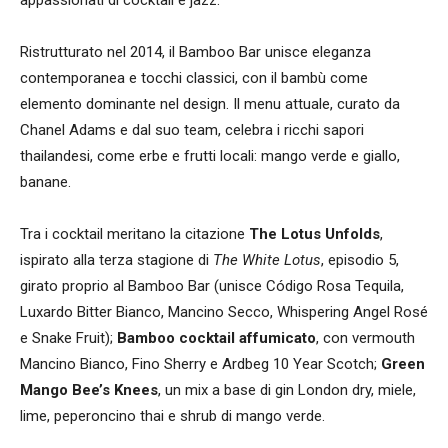
Ristrutturato nel 2014, il Bamboo Bar unisce eleganza
contemporanea e tocchi classici, con il bambù come
elemento dominante nel design. Il menu attuale, curato da
Chanel Adams e dal suo team, celebra i ricchi sapori
thailandesi, come erbe e frutti locali: mango verde e giallo,
banane.
Tra i cocktail meritano la citazione
The Lotus Unfolds
,
ispirato alla terza stagione di
The White Lotus
, episodio 5,
girato proprio al Bamboo Bar (unisce Código Rosa Tequila,
Luxardo Bitter Bianco, Mancino Secco, Whispering Angel Rosé
e Snake Fruit);
Bamboo cocktail affumicato
, con vermouth
Mancino Bianco, Fino Sherry e Ardbeg 10 Year Scotch;
Green
Mango Bee’s Knees
, un mix a base di gin London dry, miele,
lime, peperoncino thai e shrub di mango verde.