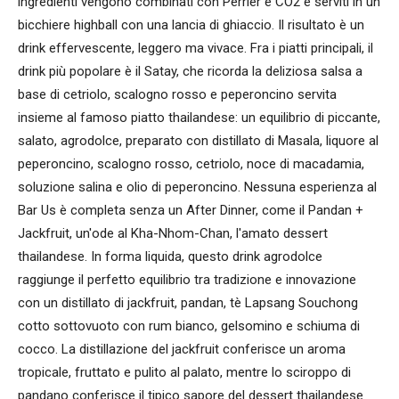
ingredienti vengono combinati con Perrier e CO2 e serviti in un
bicchiere highball con una lancia di ghiaccio. Il risultato è un
drink effervescente, leggero ma vivace. Fra i piatti principali, il
drink più popolare è il Satay, che ricorda la deliziosa salsa a
base di cetriolo, scalogno rosso e peperoncino servita
insieme al famoso piatto thailandese: un equilibrio di piccante,
salato, agrodolce, preparato con distillato di Masala, liquore al
peperoncino, scalogno rosso, cetriolo, noce di macadamia,
soluzione salina e olio di peperoncino. Nessuna esperienza al
Bar Us è completa senza un After Dinner, come il Pandan +
Jackfruit, un'ode al Kha-Nhom-Chan, l'amato dessert
thailandese. In forma liquida, questo drink agrodolce
raggiunge il perfetto equilibrio tra tradizione e innovazione
con un distillato di jackfruit, pandan, tè Lapsang Souchong
cotto sottovuoto con rum bianco, gelsomino e schiuma di
cocco. La distillazione del jackfruit conferisce un aroma
tropicale, fruttato e pulito al palato, mentre lo sciroppo di
pandano conferisce il tipico sapore del dessert thailandese