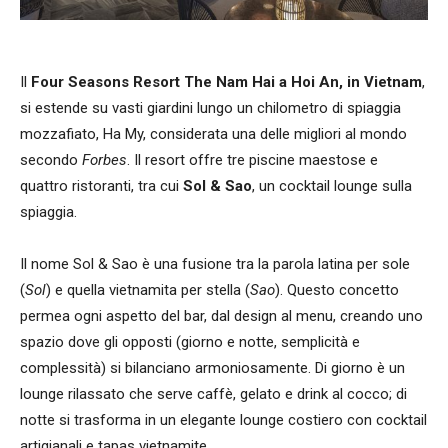
Il
Four Seasons Resort The Nam Hai a Hoi An, in Vietnam
,
si estende su vasti giardini lungo un chilometro di spiaggia
mozzafiato, Ha My, considerata una delle migliori al mondo
secondo
Forbes
. Il resort offre tre piscine maestose e
quattro ristoranti, tra cui
Sol & Sao
, un cocktail lounge sulla
spiaggia.
Il nome Sol & Sao è una fusione tra la parola latina per sole
(
Sol
) e quella vietnamita per stella (
Sao
). Questo concetto
permea ogni aspetto del bar, dal design al menu, creando uno
spazio dove gli opposti (giorno e notte, semplicità e
complessità) si bilanciano armoniosamente. Di giorno è un
lounge rilassato che serve caffè, gelato e drink al cocco; di
notte si trasforma in un elegante lounge costiero con cocktail
artigianali e tapas vietnamite.