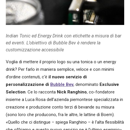
Indian Tonic ed Energy Drink con etichette a misura di bar
ed eventi. L’obiettivo di Bubble Bev è rendere la
customizzazione accessibile
Voglia di mettere il proprio logo su una tonica o un energy
drink? Per farlo in maniera semplice, veloce e con minimi
d’ordine contenuti, c’è
il nuovo servizio di
personalizzazione di
Bubble Bev
, denominato
Exclusive
Selection
. Ce lo racconta
Nick Ranghino
, co-fondatore
insieme a Luca Rosa dell’azienda piemontese specializzata in
creazione e produzione conto terzi di bevande su misura
(sono loro che producono, fra le altre, le lattine di Boem).
«Quello che ci distingue – spiega Ranghino – è l’alta flessibilità
che offriamo e questo nuovo servizio ne è l’ultimo esempio».