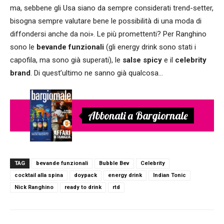
ma, sebbene gli Usa siano da sempre considerati trend-setter,
bisogna sempre valutare bene le possibilità di una moda di
diffondersi anche da noi». Le più promettenti? Per Ranghino
sono le
bevande funzionali
(gli energy drink sono stati i
capofila, ma sono già superati), le
salse spicy
e il
celebrity
brand
. Di quest’ultimo ne sanno già qualcosa…
Abbonati a Bargiornale
TAG
bevande funzionali
Bubble Bev
Celebrity
cocktail alla spina
doypack
energy drink
Indian Tonic
Nick Ranghino
ready to drink
rtd