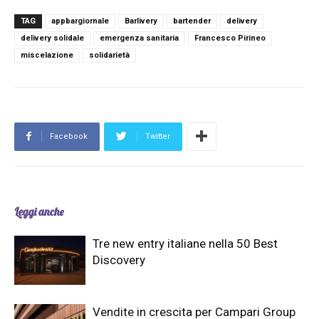
TAG
appbargiornale
Barlivery
bartender
delivery
delivery solidale
emergenza sanitaria
Francesco Pirineo
miscelazione
solidarietà
Facebook
Twitter
Leggi anche
Tre new entry italiane nella 50 Best
Discovery
Vendite in crescita per Campari Group