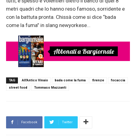
tutti, è spesso e volentieri dietro il banco di quei 8
metri quadri che lo hanno reso famoso, sorridente e
con la battuta pronta. Chissà come si dice “bada
come la fuma” in slang newyorkese...
Abbonati a Bargiornale
TAG
All'Antico Vinaio
bada come la fuma
firenze
focaccia
street food
Tommaso Mazzanti
Facebook
Twitter