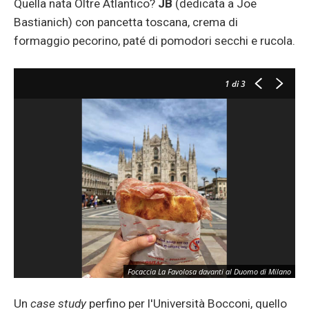
Quella nata Oltre Atlantico?
JB
(dedicata a Joe
Bastianich) con pancetta toscana, crema di
formaggio pecorino, paté di pomodori secchi e rucola.
1
di 3
Focaccia La Favolosa davanti al Duomo di Milano
Un
case study
perfino per l'Università Bocconi, quello