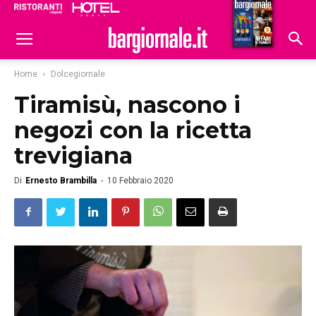
Ristoranti
Hoteldomani
Home
Dolcegiornale
Tiramisù, nascono i
negozi con la ricetta
trevigiana
Di
Ernesto Brambilla
-
10 Febbraio 2020