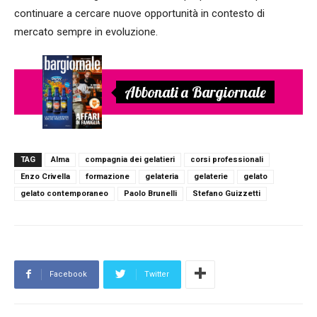
continuare a cercare nuove opportunità in contesto di
mercato sempre in evoluzione.
Abbonati a Bargiornale
TAG
Alma
compagnia dei gelatieri
corsi professionali
Enzo Crivella
formazione
gelateria
gelaterie
gelato
gelato contemporaneo
Paolo Brunelli
Stefano Guizzetti
Facebook
Twitter