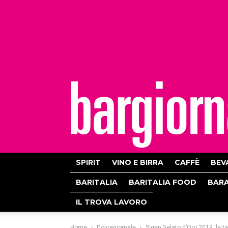
bargiornale
SPIRIT
VINO E BIRRA
CAFFÈ
BEV
BARITALIA
BARITALIA FOOD
BAR
IL TROVA LAVORO
Home
Dolcegiornale
Sigep Gelato d’Oro 2019, le t