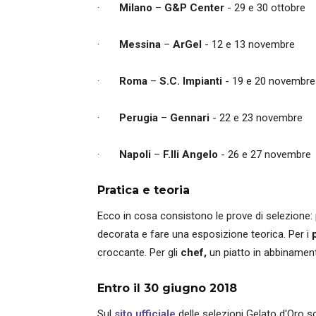
·
Milano
–
G&P Center
- 29 e 30 ottobre
·
Messina
–
ArGel
- 12 e 13 novembre
·
Roma
–
S.C. Impianti
- 19 e 20 novembre
·
Perugia
–
Gennari
- 22 e 23 novembre
·
Napoli
–
F.lli Angelo
- 26 e 27 novembre
Pratica e teoria
Ecco in cosa consistono le prove di selezione: 
decorata e fare una esposizione teorica. Per i
croccante. Per gli
chef,
un piatto in abbinamen
Entro il 30 giugno 2018
Sul
sito ufficiale
delle selezioni Gelato d'Oro so