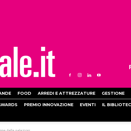
ANDE
FOOD
ARREDI E ATTREZZATURE
GESTIONE
AWARDS
PREMIO INNOVAZIONE
EVENTI
IL BIBLIOTE
appe delle selezioni