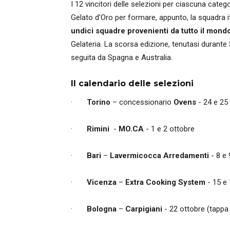
I 12 vincitori delle selezioni per ciascuna cate
Gelato d’Oro per formare, appunto, la squadra i
undici squadre provenienti da tutto il mond
Gelateria. La scorsa edizione, tenutasi durante
seguita da Spagna e Australia.
Il calendario delle selezioni
·
Torino
– concessionario
Ovens
- 24 e 25
·
Rimini
-
MO.CA
- 1 e 2 ottobre
·
Bari
–
Lavermicocca
Arredamenti
- 8 e 
·
Vicenza
–
Extra
Cooking
System
- 15 e 
·
Bologna
–
Carpigiani
- 22 ottobre (tappa 