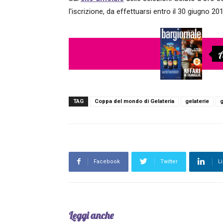
l'iscrizione, da effettuarsi entro il 30 giugno 20
A
TAG
Coppa del mondo di Gelateria
gelaterie
g
Facebook
Twitter
L
Leggi anche