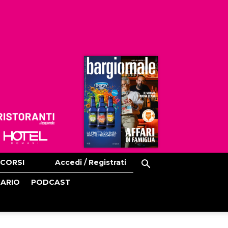
Ristoranti
Hoteldomani
CORSI
Accedi / Registrati
CARIO
PODCAST