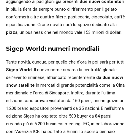
aggiungendo ai padiglioni già presenti
due nuovi contenitori
.
In più, la fiera da sempre punto di riferimento per il gelato
confermerà altre quattro filiere: pasticceria, cioccolato, caffè
e panificazione. Grane novità sarà lo spazio dedicato alla
pizza
, un business che nel mondo vale 153 milioni di dollari.
Sigep World: numeri mondiali
Tante novità, dunque, per quello che d'ora in poi sarà per tutti
Sigep World
. Il nuovo nome rimarca la centralità globale
dell’evento riminese, affiancato recentemente
da due nuovi
show satellite
in mercati di grande potenzialità come la Cina
meridionale e l’area di Singapore. Inoltre, durante l'ultima
edizione sono arrivati visitatori da 160 paesi, anche grazie ai
1.200 brand espositori provenienti da 35 nazioni. E nell’ultima
edizione Sigep ha ospitato oltre 500 buyer da 84 paesi
creando più di 5.200 business meeting. IEG, in collaborazione
con l’Agenzia ICE, ha portato a Rimini lo scorso gennaio