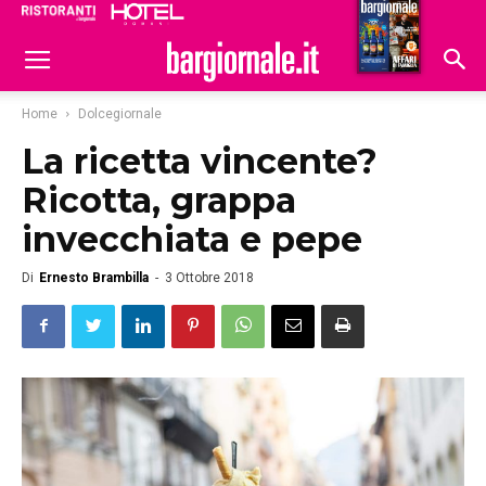
Ristoranti
Hoteldomani
Home
Dolcegiornale
La ricetta vincente?
Ricotta, grappa
invecchiata e pepe
Di
Ernesto Brambilla
-
3 Ottobre 2018