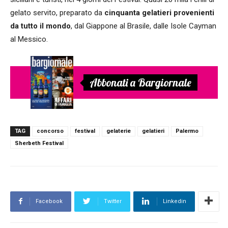
gelato servito, preparato da
cinquanta gelatieri provenienti
da tutto il mondo
, dal Giappone al Brasile, dalle Isole Cayman
al Messico.
Abbonati a Bargiornale
TAG
concorso
festival
gelaterie
gelatieri
Palermo
Sherbeth Festival
Facebook
Twitter
Linkedin