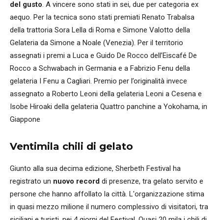
del gusto
. A vincere sono stati in sei, due per categoria ex
aequo. Per la tecnica sono stati premiati Renato Trabalsa
della trattoria Sora Lella di Roma e Simone Valotto della
Gelateria da Simone a Noale (Venezia). Per il territorio
assegnati i premi a Luca e Guido De Rocco dell’Eiscafé De
Rocco a Schwabach in Germania e a Fabrizio Fenu della
gelateria I Fenu a Cagliari. Premio per l’originalità invece
assegnato a Roberto Leoni della gelateria Leoni a Cesena e
Isobe Hiroaki della gelateria Quattro panchine a Yokohama, in
Giappone
Ventimila chili di gelato
Giunto alla sua decima edizione, Sherbeth Festival ha
registrato un
nuovo
record
di presenze, tra gelato servito e
persone che hanno affollato la città. L'organizzazione stima
in quasi mezzo milione il numero complessivo di visitatori, tra
siciliani e turisti, nei 4 giorni del Festival. Quasi 20 mila i chili di