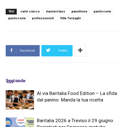
TAG
carlo cracco
masterclass
panettone
pasticceria
pasticcerie
professionisti
Villa Terzaghi
Facebook
Twitter
Leggi anche
Al via Baritalia Food Edition – La sfida
del panino. Manda la tua ricetta
Baritalia 2026 a Treviso il 29 giugno.
Registrati per l’ingresso gratuito