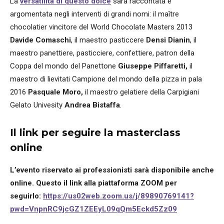
La
versatilità di questo dolce
sarà raccontata e
argomentata negli interventi di grandi nomi: il maître
chocolatier vincitore del World Chocolate Masters 2013
Davide Comaschi
, il maestro pasticcere
Densi Dianin
, il
maestro panettiere, pasticciere, confettiere, patron della
Coppa del mondo del Panettone
Giuseppe Piffaretti,
il
maestro di lievitati Campione del mondo della pizza in pala
2016
Pasquale Moro,
il maestro gelatiere della Carpigiani
Gelato Univesity
Andrea Bistaffa
.
Il link per seguire la masterclass
online
L’evento riservato ai professionisti sarà disponibile anche
online. Questo il link alla piattaforma ZOOM per
seguirlo:
https://us02web.zoom.us/j/89890769141?
pwd=VnpnRC9jcGZ1ZEEyL09qQm5Eckd5Zz09