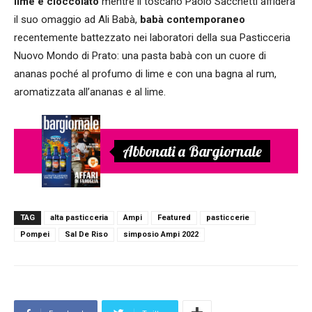
lime e cioccolato
mentre il toscano Paolo Sacchetti affiderà
il suo omaggio ad Ali Babà,
babà contemporaneo
recentemente battezzato nei laboratori della sua Pasticceria
Nuovo Mondo di Prato: una pasta babà con un cuore di
ananas poché al profumo di lime e con una bagna al rum,
aromatizzata all’ananas e al lime.
Abbonati a Bargiornale
TAG
alta pasticceria
Ampi
Featured
pasticcerie
Pompei
Sal De Riso
simposio Ampi 2022