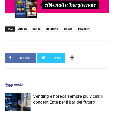
Abbonati a Bargiornale
TAG
Algida
Barilla
gelaterie
gelato
Pavesini
Facebook
Twitter
Leggi anche
Vending e horeca sempre più vicini: il
concept Epta per il bar del futuro