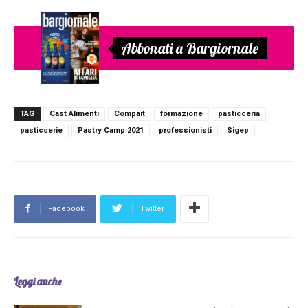
Abbonati a Bargiornale
TAG
Cast Alimenti
Compait
formazione
pasticceria
pasticcerie
Pastry Camp 2021
professionisti
Sigep
Facebook
Twitter
Leggi anche