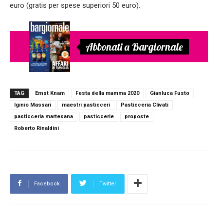
euro (gratis per spese superiori 50 euro).
Abbonati a Bargiornale
TAG
Ernst Knam
Festa della mamma 2020
Gianluca Fusto
Iginio Massari
maestri pasticceri
Pasticceria Clivati
pasticceria martesana
pasticcerie
proposte
Roberto Rinaldini
Facebook
Twitter