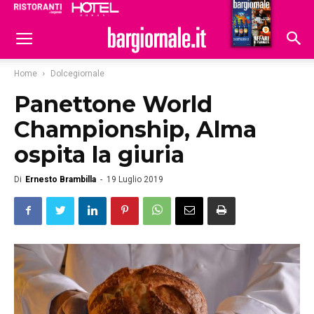
Ristoranti
Hoteldomani
Home
Dolcegiornale
Panettone World
Championship, Alma
ospita la giuria
Di
Ernesto Brambilla
-
19 Luglio 2019