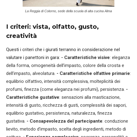
La Reggia di Colorno, sede della scuola di alta cucina Alma
I criteri: vista, olfatto, gusto,
creatività
Questi i criteri che i giurati terranno in considerazione nel
valutare i panettoni in gara:
- Caratteristiche visive
: eleganza
della forma, omogeneità dell’impasto, colore della crosta e
dell’impasto, alveolatura.
- Caratteristiche olfattive primarie
:
equilibrio olfattivo, intensità complessiva, molteplicità dei
profumi, finezza (come eleganza nei profumi), persistenza.
-
Caratteristiche gustative
: sensazioni alla masticazione,
intensità di gusto, ricchezza di gusti, complessità dei sapori,
equilibrio gustativo, persistenza, naturalezza, finezza
gustativa.
- Consapevolezza del partecipante
: conduzione
lievito, metodo d’impasto, scelta degli ingredienti, metodo di
cottura.
- Esperienza complessiva
: coerenza, personalità e