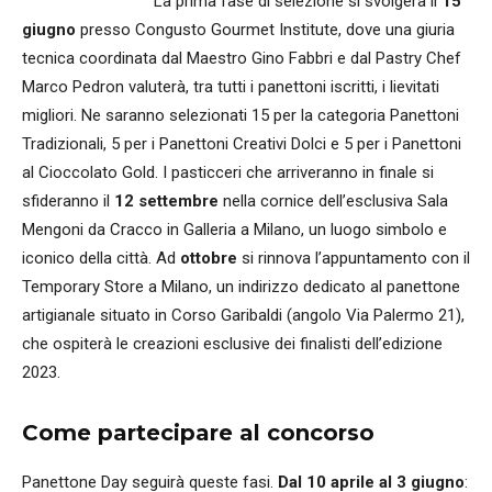
​ ​ ​ ​ ​ ​ ​ ​ ​ ​ ​ ​ ​ ​ ​ ​ ​ ​ ​ ​ ​ ​ ​ ​ ​ ​ ​ ​​ ​ ​ La prima fase di selezione si svolgerà il
15
giugno
presso Congusto Gourmet Institute, dove una giuria
tecnica coordinata dal Maestro Gino Fabbri e dal Pastry Chef
Marco Pedron valuterà, tra tutti i panettoni iscritti, i lievitati
migliori. Ne saranno selezionati 15 per la categoria Panettoni
Tradizionali, 5 per i Panettoni Creativi Dolci e 5 per i Panettoni
al Cioccolato Gold. I pasticceri che arriveranno in finale si
sfideranno il
12 settembre
nella cornice dell’esclusiva Sala
Mengoni da Cracco in Galleria a Milano, un luogo simbolo e
iconico della città. Ad
ottobre
si rinnova l’appuntamento con il
Temporary Store a Milano, un indirizzo dedicato al panettone
artigianale situato in Corso Garibaldi (angolo Via Palermo 21),
che ospiterà le creazioni esclusive dei finalisti dell’edizione
2023.
Come partecipare al concorso
Panettone Day seguirà queste fasi.
Dal 10 aprile al 3 giugno
: