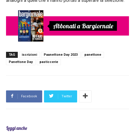
analoghi a quelli che li hanno portati a superare la selezione.
Abbonati a Bargiornale
TAG
iscrizioni
Paanettone Day 2023
panettone
Panettone Day
pasticcerie
Facebook
Twitter
Leggi anche