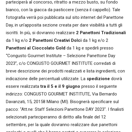
parteciperà al concorso, ritratto a mezzo busto, su fondo
bianco, con la giacca da pasticcere (senza il cappello). Tale
fotografia verrà poi pubblicata sul sito internet del Panettone
Day, in un'apposita sezione creata per dare visibilità a tutti gli
iscritti. In più, si dovranno realizzare
2 Panettoni Tradizionali
da 1 kg e/o
2 Panettoni Creativi Dolci
da 1 kg e/o 2
Panettoni al Cioccolato Gold
da 1 kg e spedirli presso
“Congusto Gourmet Institute – Selezione Panettone Day
2023”, c/o CONGUSTO GOURMET INSTITUTE corredati di
breve descrizione dei prodotti realizzati e lista ingredienti, con
indicazione delle percentuali utilizzate. La
spedizione
dovrà
essere realizzata
tra il 5 e il 9 giugno
presso il seguente
indirizzo: CONGUSTO GOURMET INSTITUTE, ​Via Bernardo
Davanzati, 15, ​20158 Milano (MI). Bisognerà specificare sul
pacco: "Att.ne: Staff Selezioni Panettone DAY 2023". I finalisti
selezionati parteciperanno di diritto alla finale del 12
settembre, per la quale dovranno realizzare due panettoni