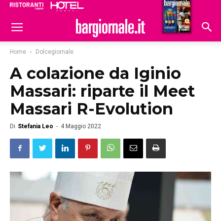
Ristoranti
Hoteldomani
Home
Dolcegiornale
A colazione da Iginio
Massari: riparte il Meet
Massari R-Evolution
Di
Stefania Leo
-
4 Maggio 2022