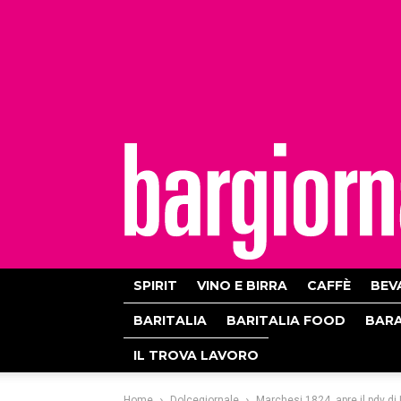
bargiornale
SPIRIT
VINO E BIRRA
CAFFÈ
BEV
BARITALIA
BARITALIA FOOD
BAR
IL TROVA LAVORO
Home
Dolcegiornale
Marchesi 1824, apre il pdv di