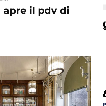
 apre il pdv di
G