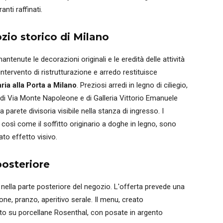
nti raffinati.
ozio storico di Milano
enute le decorazioni originali e le eredità delle attività
intervento di ristrutturazione e arredo restituisce
ria alla Porta a Milano
. Preziosi arredi in legno di ciliegio,
si di Via Monte Napoleone e di Galleria Vittorio Emanuele
a parete divisoria visibile nella stanza di ingresso. I
così come il soffitto originario a doghe in legno, sono
to effetto visivo.
posteriore
nella parte posteriore del negozio. L'offerta prevede una
ne, pranzo, aperitivo serale. Il menu, creato
ito su porcellane Rosenthal, con posate in argento