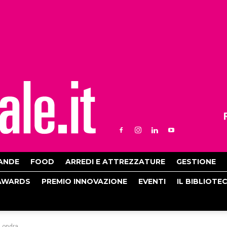
ANDE
FOOD
ARREDI E ATTREZZATURE
GESTIONE
AWARDS
PREMIO INNOVAZIONE
EVENTI
IL BIBLIOTE
 Londra