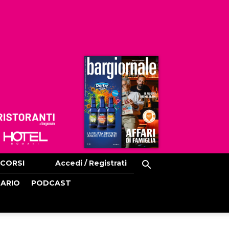
Ristoranti
Hoteldomani
CORSI
Accedi / Registrati
CARIO
PODCAST