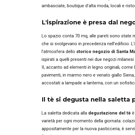
ambasciate, boutique d'alta moda, locali e ristora
L'ispirazione è presa dal neg
Lo spazio conta 70 mq, alle pareti sono state mant
che si svolgevano in precedenza nell’edificio. L’
l’atmosfera dello
storico negozio di Santa Ma
ispirati a quelli presenti nei due negozi milane
II, accanto ad elementi in legno originali, come l
pavimenti, in marmo nero e venato giallo Siena, 
accostati a lampade a lanterna, con un sofistica
Il tè si degusta nella saletta 
La saletta dedicata alla
degustazione del tè
è 
varietà per ogni momento della giornata: colazio
appositamente per la nuova pasticceria, è serv