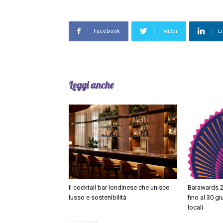
Facebook
Twitter
L
Leggi anche
Il cocktail bar londinese che unisce
Barawards 2
lusso e sostenibilità
fino al 30 g
locali