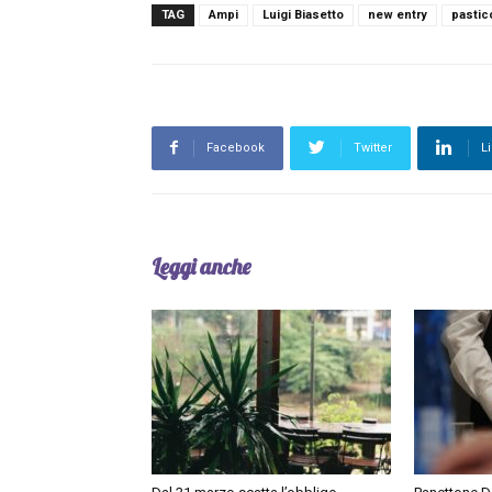
TAG
Ampi
Luigi Biasetto
new entry
pastic
Facebook
Twitter
L
Leggi anche