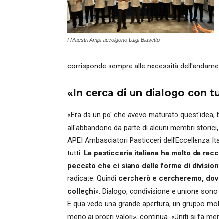
I Maestri Ampi accolgono Luigi Biasetto
corrisponde sempre alle necessità dell'andamen
«In cerca di un dialogo con tut
«Era da un po' che avevo maturato quest'idea, 
all'abbandono da parte di alcuni membri storici,
APEI Ambasciatori Pasticceri dell'Eccellenza Ita
tutti.
La pasticceria italiana ha molto da racc
peccato che ci siano delle forme di divisio
radicate. Quindi
cercherò e cercheremo, dove s
colleghi
». Dialogo, condivisione e unione sono
E qua vedo una grande apertura, un gruppo molt
meno ai propri valori», continua. «Uniti si fa me