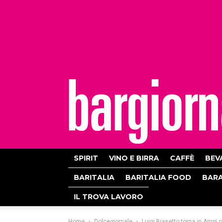
bargiornale
SPIRIT
VINO E BIRRA
CAFFÈ
BEV
BARITALIA
BARITALIA FOOD
BAR
IL TROVA LAVORO
Home
Dolcegiornale
Luigi Biasetto torna in Ampi 