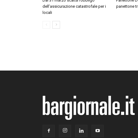
Dal 31 marzo scatta l’obbligo
Panettone Day
dell’assicurazione catastrofale per i
panettone tr
locali