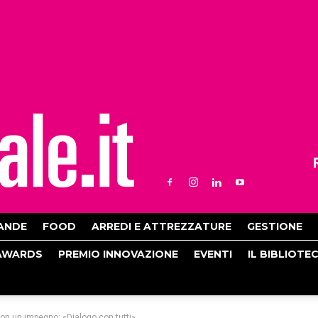
ANDE
FOOD
ARREDI E ATTREZZATURE
GESTIONE
AWARDS
PREMIO INNOVAZIONE
EVENTI
IL BIBLIOTE
con un impegno: «Dialogo con tutti»