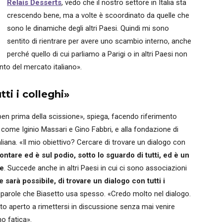
Relais Desserts
, vedo che il nostro settore in Italia sta
crescendo bene, ma a volte è scoordinato da quelle che
sono le dinamiche degli altri Paesi. Quindi mi sono
sentito di rientrare per avere uno scambio interno, anche
perché quello di cui parliamo a Parigi o in altri Paesi non
to del mercato italiano».
ti i colleghi»
ben prima della scissione», spiega, facendo riferimento
 come Iginio Massari e Gino Fabbri, e alla fondazione di
liana. «Il mio obiettivo? Cercare di trovare un dialogo con
ontare ed è sul podio, sotto lo sguardo di tutti, ed è un
ne
. Succede anche in altri Paesi in cui ci sono associazioni
arà possibile, di trovare un dialogo con tutti i
 parole che Biasetto usa spesso. «Credo molto nel dialogo.
o aperto a rimettersi in discussione senza mai venire
no fatica».