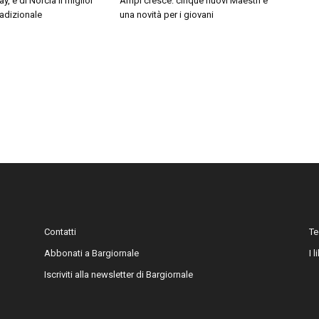
, è di Norcia il miglior
Ampi cresce: cinque nuovi Maestri e
adizionale
una novità per i giovani
Contatti
Te
Abbonati a Bargiornale
I 
Iscriviti alla newsletter di Bargiornale