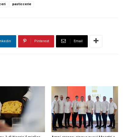
ceri
pasticcerie
inkedin
Pinterest
Email