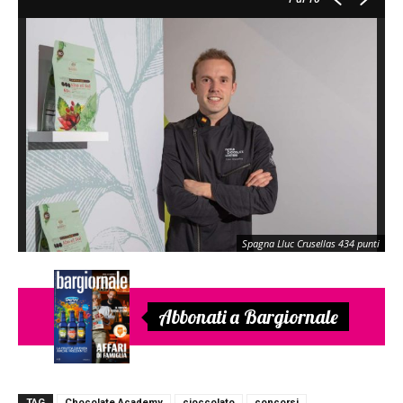
Spagna Lluc Crusellas 434 punti
Abbonati a Bargiornale
TAG
Chocolate Academy
cioccolato
concorsi