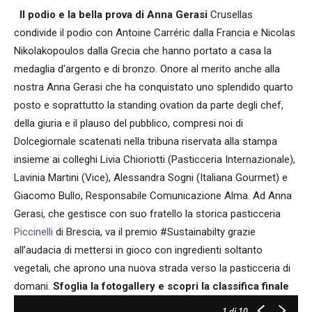
Il podio e la bella prova di Anna Gerasi
Crusellas
condivide il podio con Antoine Carréric dalla Francia e Nicolas
Nikolakopoulos dalla Grecia che hanno portato a casa la
medaglia d'argento e di bronzo. Onore al merito anche alla
nostra Anna Gerasi che ha conquistato uno splendido quarto
posto e soprattutto la standing ovation da parte degli chef,
della giuria e il plauso del pubblico, compresi noi di
Dolcegiornale scatenati nella tribuna riservata alla stampa
insieme ai colleghi Livia Chioriotti (Pasticceria Internazionale),
Lavinia Martini (Vice), Alessandra Sogni (Italiana Gourmet) e
Giacomo Bullo, Responsabile Comunicazione Alma. Ad Anna
Gerasi, che gestisce con suo fratello la storica pasticceria
Piccinelli
di Brescia, va il premio #Sustainabilty grazie
all’audacia di mettersi in gioco con ingredienti soltanto
vegetali, che aprono una nuova strada verso la pasticceria di
domani.
Sfoglia la fotogallery e scopri la classifica finale
1
di 10