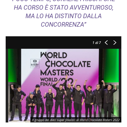
HA CORSO È STATO AVVENTUROSO,
MA LO HA DISTINTO DALLA
CONCORRENZA”
1
di 7
Il gruppo dei dieci super finalisti al World Chocolate Maters 2022