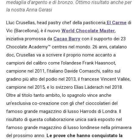
medaglia d'argento e di bronzo. Ottimo risultato anche per
la nostra Anna Gerasi
Lluc Crusellas, head pastry chef della pasticceria
El Carme
di
Vic (Barcellona), è il nuovo
World Chocolate Master
,
iniziativa promossa da
Cacao Barry
con il supporto dei 23
Chocolate Academy™ centres nel mondo. 26 anni, catalano
doc, Crusellas va a scrivere il proprio nome accanto a
campioni del calibro come l’olandese Frank Haasnoot,
campione nel 2011, l’italiano Davide Comaschi, salito sul
gradino più alto del podio nel 2013, il francese Vincent Vallée,
campione nel 2015, e lo svizzero Elias Läderach nel 2018.
Oltre al titolo tanto ambito, lo spagnolo vince anche
un'esclusiva co-creazione con gli chef cioccolatieri del
famoso grande magazzino di lusso Harrods di Londra. Il
risultato di questa collaborazione unica sarà esposto nel
famoso grande magazzino di lusso londinese nella primavera
del prossimo anno.
Le prove che hanno conquistato la