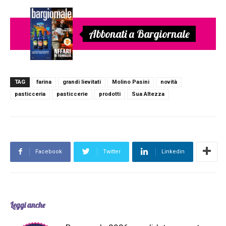
Abbonati a Bargiornale
TAG
farina
grandi lievitati
Molino Pasini
novità
pasticceria
pasticcerie
prodotti
Sua Altezza
Facebook
Twitter
Linkedin
Leggi anche