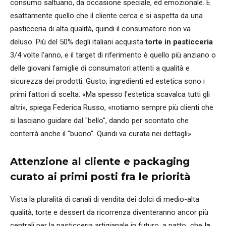
consumo saltuario, da occasione speciale, ed emozionale. È
esattamente quello che il cliente cerca e si aspetta da una
pasticceria di alta qualità, quindi il consumatore non va
deluso. Più del 50% degli italiani acquista
torte in pasticceria
3/4 volte l’anno, e il target di riferimento è quello più anziano o
delle giovani famiglie di consumatori attenti a qualità e
sicurezza dei prodotti. Gusto, ingredienti ed estetica sono i
primi fattori di scelta. «Ma spesso l'estetica scavalca tutti gli
altri», spiega Federica Russo, «notiamo sempre più clienti che
si lasciano guidare dal "bello", dando per scontato che
conterrà anche il "buono". Quindi va curata nei dettagli».
Attenzione al cliente e packaging
curato ai primi posti fra le priorità
Vista la pluralità di canali di vendita dei dolci di medio-alta
qualità, torte e dessert da ricorrenza diventeranno ancor più
centrali per la pasticceria artigianale in futuro, a patto che
la