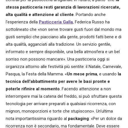
stessa pasticceria resti garanzia di lavorazioni ricercate,
alta qualità e attenzione al cliente
. Portando anche
l'esperienza della
Pasticceria Galla
, Federica Russo ha
sottolineato che «non serve trovare gusti fuori dal mondo ma
gusti semplici che piacciano alla gente, prodotti fatti bene e di
alta qualità, agganciati alla tradizione. Un servizio gentile,
informato e sempre disponibile, una bella atmosfera e un bel
sorriso non possono mancare». Una pasticceria oggi si
organizza attorno alle festività più sentite: il Natale, Carnevale,
Pasqua, la Festa della Mamma. «
Un mese prima
, e usando
la
tecnica dell'abbattimento per avere le basi pronte e
poterle rifinire al momento
. Facendo attenzione a non
interrompere mai la catena del freddo, si può sfruttare questa
tecnologia per arrivare preparati a qualsiasi ricorrenza, con
mignon, monoporzioni e torte che stupiscono». Un'ultima
nota importantissima riguardo al
packaging
: «Per un dolce da
ricorrenza non è secondario, ma fondamentale. Deve essere