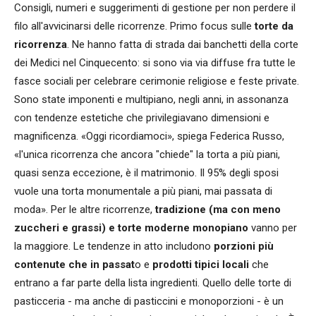
Consigli, numeri e suggerimenti di gestione per non perdere il
filo all'avvicinarsi delle ricorrenze. Primo focus sulle
torte da
ricorrenza
. Ne hanno fatta di strada dai banchetti della corte
dei Medici nel Cinquecento: si sono via via diffuse fra tutte le
fasce sociali per celebrare cerimonie religiose e feste private.
Sono state imponenti e multipiano, negli anni, in assonanza
con tendenze estetiche che privilegiavano dimensioni e
magnificenza. «Oggi ricordiamoci», spiega Federica Russo,
«l'unica ricorrenza che ancora "chiede" la torta a più piani,
quasi senza eccezione, è il matrimonio. Il 95% degli sposi
vuole una torta monumentale a più piani, mai passata di
moda». Per le altre ricorrenze,
tradizione (ma con meno
zuccheri e grassi) e torte moderne monopiano
vanno per
la maggiore. Le tendenze in atto includono
porzioni più
contenute che in passat
o e
prodotti tipici locali
che
entrano a far parte della lista ingredienti. Quello delle torte di
pasticceria - ma anche di pasticcini e monoporzioni - è un