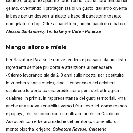
lucano è proposto appunto tutto l’anno. «Da un lato finisce nel
gelato, diventando il protagonista di un gusto, dall’altro diventa
la base per un dessert al piatto a base di panettone tostato,
con gelato on top. Oltre al panettone, anche pandoro e babà».
Alessio Santarsiero, Tiri Bakery e Cafè - Potenza
Mango, alloro e miele
Per Salvatore Ravese le nuove tendenze passano da una lista
ingredienti sempre più corta e attenzione al benessere.
«Stiamo lavorando già da 2-3 anni sulle ricette, per sostituire
lo zucchero con il miele», dice. L’esperienza del gelatiere
calabrese lo porta su una predilezione per i sorbetti: agrumi
calabresi in primis, in rappresentanza dei gusti territoriali, «ma
anche una nuova sensibilità verso i frutti esotici, come mango
e papaya, che si cominciano a coltivare anche in Calabria».
Associati con erbe aromatiche del territorio, come alloro,
menta piperita, origano.
Salvatore Ravese, Gelateria