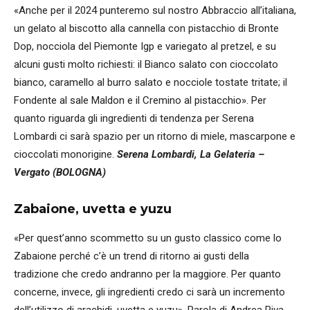
«Anche per il 2024 punteremo sul nostro Abbraccio all’italiana,
un gelato al biscotto alla cannella con pistacchio di Bronte
Dop, nocciola del Piemonte Igp e variegato al pretzel, e su
alcuni gusti molto richiesti: il Bianco salato con cioccolato
bianco, caramello al burro salato e nocciole tostate tritate; il
Fondente al sale Maldon e il Cremino al pistacchio». Per
quanto riguarda gli ingredienti di tendenza per Serena
Lombardi ci sarà spazio per un ritorno di miele, mascarpone e
cioccolati monorigine.
Serena Lombardi, La Gelateria –
Vergato (BOLOGNA)
Zabaione, uvetta e yuzu
«Per quest’anno scommetto su un gusto classico come lo
Zabaione perché c’è un trend di ritorno ai gusti della
tradizione che credo andranno per la maggiore. Per quanto
concerne, invece, gli ingredienti credo ci sarà un incremento
dell’utilizzo di arachidi, uvetta e yuzu». Parola di Andrea Riva.