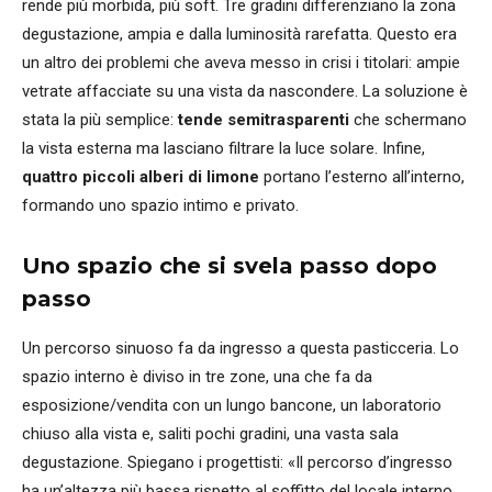
rende più morbida, più soft. Tre gradini differenziano la zona
degustazione, ampia e dalla luminosità rarefatta. Questo era
un altro dei problemi che aveva messo in crisi i titolari: ampie
vetrate affacciate su una vista da nascondere. La soluzione è
stata la più semplice:
tende semitrasparenti
che schermano
la vista esterna ma lasciano filtrare la luce solare. Infine,
quattro piccoli alberi di limone
portano l’esterno all’interno,
formando uno spazio intimo e privato.
Uno spazio che si svela passo dopo
passo
Un percorso sinuoso fa da ingresso a questa pasticceria. Lo
spazio interno è diviso in tre zone, una che fa da
esposizione/vendita con un lungo bancone, un laboratorio
chiuso alla vista e, saliti pochi gradini, una vasta sala
degustazione. Spiegano i progettisti: «Il percorso d’ingresso
ha un’altezza più bassa rispetto al soffitto del locale interno,