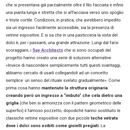
che si presentava già parzialmente oltre il filo facciata e infine
una pianta lunga e stretta che si affacciava verso uno spoglio
e triste cortile. Condizioni, in pratica, che avrebbero impedito
sia un ingresso facilmente accessibile, sia la presenza di
vetrine espositive. E si sa che in una pasticceria la vista del
dolci è, per i passanti, una grande attrazione. Lungi dal farsi
scoraggiare, i
Say Architects
che si sono occupati del
progetto hanno creato una serie di soluzioni alternative:
«Invece di nascondere semplicemente tutti questi svantaggi,
abbiamo cercato di usarli collegandoli ad un concetto
semplice: un senso del rituale svelato gradualmente». Come
prima cosa hanno
mantenuto la struttura originaria
creando però un ingresso a “imbuto” che cela dietro una
griglia
(che ben si armonizza con il pattern geometrico delle
superfici) il famoso pozzetto, dopodiché hanno sostituito le
classiche vetrine espositive con due piccole
teche vetrate
dove i dolci sono esibiti come gioielli pregiati
. La