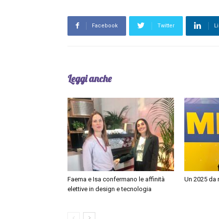
Facebook
Twitter
L
Leggi anche
Faema e Isa confermano le affinità
Un 2025 da r
elettive in design e tecnologia