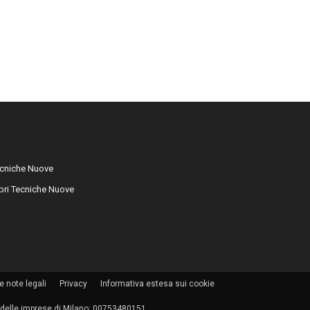
cniche Nuove
libri Tecniche Nuove
e note legali
Privacy
Informativa estesa sui cookie
tro delle imprese di Milano: 00753480151