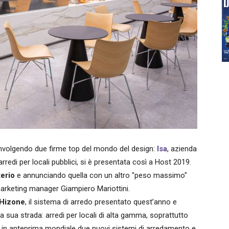
 coinvolgendo due firme top del mondo del design:
Isa
, azienda
redi per locali pubblici, si è presentata così a Host 2019.
terio
e annunciando quella con un altro "peso massimo"
 marketing manager Giampiero Mariottini.
Hizone
, il sistema di arredo presentato quest’anno e
la sua strada: arredi per locali di alta gamma, soprattutto
 in anteprima mondiale due nuovi sistemi di arredamento e