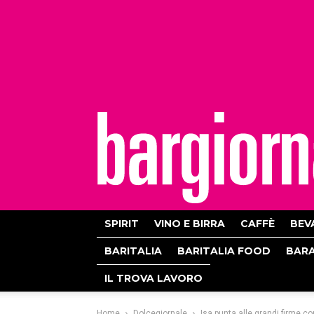
bargiornale
SPIRIT
VINO E BIRRA
CAFFÈ
BEV
BARITALIA
BARITALIA FOOD
BAR
IL TROVA LAVORO
Home
Dolcegiornale
Isa punta alle grandi firme co