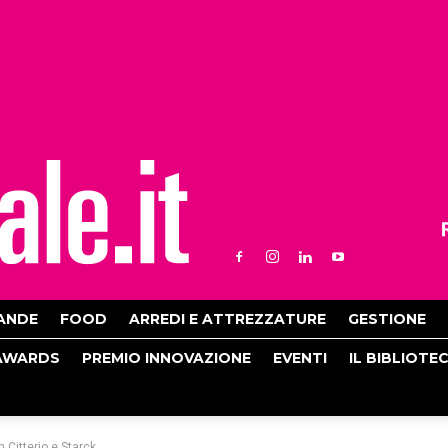
ANDE
FOOD
ARREDI E ATTREZZATURE
GESTIONE
AWARDS
PREMIO INNOVAZIONE
EVENTI
IL BIBLIOTE
n Citterio e Starck