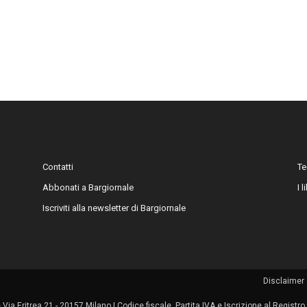
Contatti
Te
Abbonati a Bargiornale
I 
Iscriviti alla newsletter di Bargiornale
Disclaimer 
le Via Eritrea 21 - 20157 Milano | Codice fiscale, Partita IVA e Iscrizione al Regis