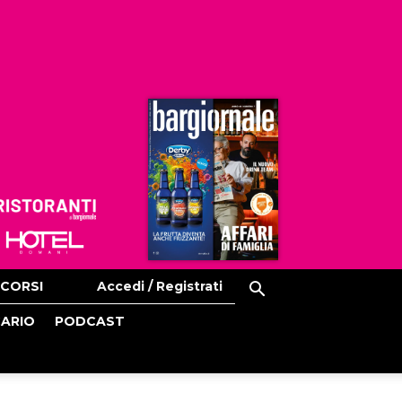
Ristoranti
Hoteldomani
CORSI
Accedi / Registrati
CARIO
PODCAST