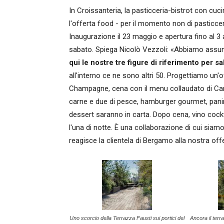
In Croissanteria, la pasticceria-bistrot con cuci
l'offerta food - per il momento non di pasticcer
Inaugurazione il 23 maggio e apertura fino al 3 ag
sabato. Spiega Nicolò Vezzoli: «Abbiamo assun
qui le nostre tre figure di riferimento per sa
all'interno ce ne sono altri 50. Progettiamo un'o
Champagne, cena con il menu collaudato di Caro
carne e due di pesce, hamburger gourmet, panino
dessert saranno in carta. Dopo cena, vino cockt
l'una di notte. È una collaborazione di cui sia
reagisce la clientela di Bergamo alla nostra off
Uno scorcio della Terrazza Fausti sui portici del
Ancora il terr