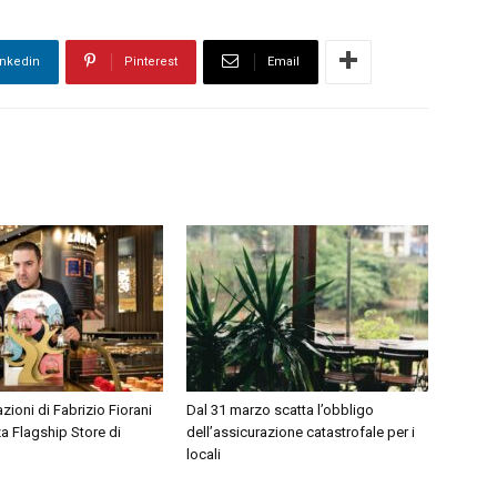
inkedin
Pinterest
Email
azioni di Fabrizio Fiorani
Dal 31 marzo scatta l’obbligo
za Flagship Store di
dell’assicurazione catastrofale per i
locali