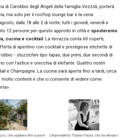
na di Carobbio degli Angeli della famiglia Vezzoli, porterà
ia, ma solo per il rooftop lounge bar e la cena.
osto, dalle 18 alle 2 di notte, tutti i giovedì, venerdì e
to 12 persone per questo approdo in città e
sposteremo
la, cucina e cocktail
. La terrazza conta 60 coperti,
fferta di aperitivo con cocktail e prestigiose etichette di
bbio - stuzzichini tipo tapas, due primi, due secondi di
 con l'astice e orecchia di elefante. Quattro nostri
ail e Champagne. La cucina sarà aperta fino a tardi, circa
mo molto contenti e che ci consente di vedere come
erta».
azzo, che ospitava fino a pochi
L’imprenditrice Tiziana Fausti, che ha rilevato i