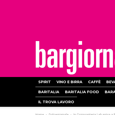
bargiornale
SPIRIT
VINO E BIRRA
CAFFÈ
BEV
BARITALIA
BARITALIA FOOD
BAR
IL TROVA LAVORO
Home
Dolcegiornale
In Croissanteria Lab arriva 