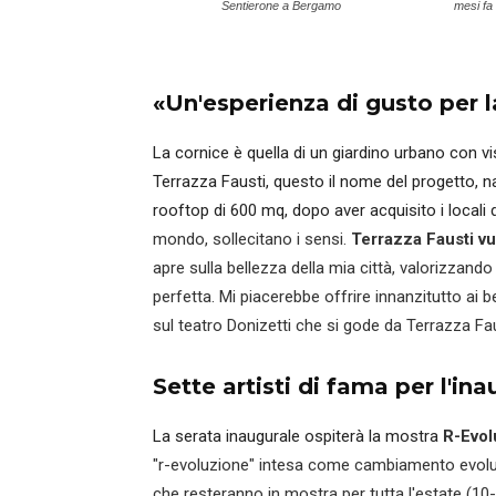
Sentierone a Bergamo
mesi fa i
«Un'esperienza di gusto per l
La cornice è quella di un giardino urbano con v
Terrazza Fausti, questo il nome del progetto, nas
rooftop di 600 mq, dopo aver acquisito i locali del
mondo, sollecitano i sensi.
Terrazza Fausti v
apre sulla bellezza della mia città, valorizzando
perfetta. Mi piacerebbe offrire innanzitutto ai
sul teatro Donizetti che si gode da Terrazza Fau
Sette artisti di fama per l'in
La serata inaugurale ospiterà la mostra
R-Evol
"r-evoluzione" intesa come cambiamento evolu
che resteranno in mostra per tutta l'estate (10-