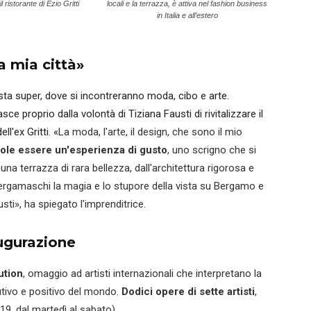
l ristorante di Ezio Gritti
locali e la terrazza, è attiva nel fashion business
in Italia e all’estero
a mia città»
ista super, dove si incontreranno moda, cibo e arte.
ce proprio dalla volontà di Tiziana Fausti di rivitalizzare il
l'ex Gritti. «
La moda, l'arte, il design, che sono il mio
uole essere un'esperienza di gusto
, uno scrigno che si
 una terrazza di rara bellezza, dall'architettura rigorosa e
 bergamaschi la magia e lo stupore della vista su Bergamo e
sti», ha spiegato l'imprenditrice.
augurazione
ution
, omaggio ad artisti internazionali che interpretano la
tivo e positivo del mondo.
Dodici opere di sette artisti
,
19, dal martedì al sabato).