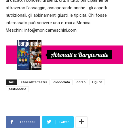
di cacao, i concetti di blend, cru. Il tutto principalmente
attraverso l'assaggio, assaporando anche... gli aspetti
nutrizionali, gli abbinamenti giusti, le tipicità. Chi fosse
interessato può scrivere una e-mai a Monica
Meschini: info@monicameschini.com
Abbonati a Bargiornale
TAG
chocolate tester
cioccolato
corso
Liguria
pasticcerie
Facebook
Twitter