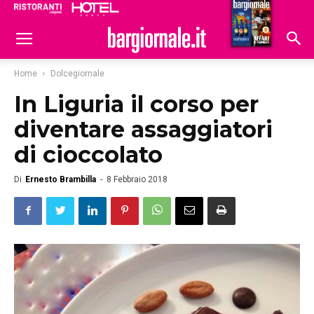
Ristoranti
Hoteldomani
Home
Dolcegiornale
In Liguria il corso per
diventare assaggiatori
di cioccolato
Di
Ernesto Brambilla
-
8 Febbraio 2018